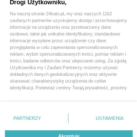
Drogi Użytkowniku,
Na naszej stronie 24kato.pl, my oraz naszych 1162
Wydawca mediów
lokalnych
zaufanych partnerów uzyskujemy dostęp i przechowujemy
informacje na urządzeniu oraz przetwarzamy dane
osobowe, takie jak unikalne identyfikatory, standardowe
informacje wysyłane przez urządzenie czy dane
przeglądania w celu zapewniania spersonalizowanych
3 / 0
reklam, wybór spersonalizowanych treści, pomiar reklam i
Nie zapomnij
treści, badanie odbiorców oraz ulepszanie usług. Za zgodą
zapoznać się z:
polityką prywatności
regulamin korzystania z portali
Użytkownika my i Zaufani Partnerzy możemy używać
Twoje
miasto
Skontakuj się
z nami
dokładnych danych geolokalizacyjnych oraz aktywnie
Piekary Śląskie
Kontakt
skanować charakterystykę urządzenia do celów
Chorzów
Wydawca
identyfikacji. Ponieważ cenimy Twoją prywatność, prosimy
Tarnowskie Góry
Redakcja
Ruda Śląska
Newsletter
o zgodę na korzystanie z tych technologii poprzez
Świętochłowice
Reklama
kliknięcie „Akceptuję”. Zgoda jest dobrowolna i zawsze
Tychy
możesz ją zmienić/wycofać klikając przycisk ustawień
Bytom
Katowice
prywatności znajdujący się w lewym dolnym rogu strony
REKLAMA
PARTNERZY
USTAWIENIA
Gliwice
. Niektóre rodzaje przetwarzania danych nie wymagają
Zabrze
Zagłębie
zgody użytkownika, ale masz prawo sprzeciwić się
takiemu przetwarzaniu. Preferencje będą miały
Akceptuję