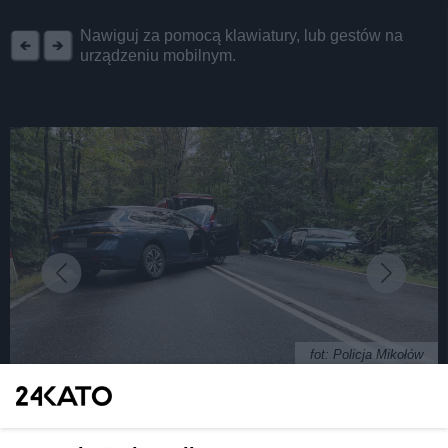
REKLAMA
Nawiguj za pomocą klawiatury, lub gestów na
urządzeniu mobilnym.
fot: Policja Mikołów
Czołowe zderzenie na ul. Owsianej na granicy