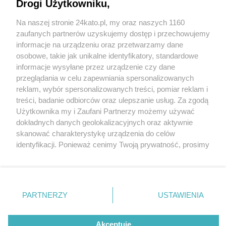
Katowic i Mikołowa. Droga zablokowana
Drogi Użytkowniku,
Na naszej stronie 24kato.pl, my oraz naszych 1160
Wydawca mediów
lokalnych
zaufanych partnerów uzyskujemy dostęp i przechowujemy
informacje na urządzeniu oraz przetwarzamy dane
osobowe, takie jak unikalne identyfikatory, standardowe
informacje wysyłane przez urządzenie czy dane
przeglądania w celu zapewniania spersonalizowanych
4 / 6
reklam, wybór spersonalizowanych treści, pomiar reklam i
Nie zapomnij
treści, badanie odbiorców oraz ulepszanie usług. Za zgodą
Kolizja Mikołów Owsiana
zapoznać się z:
polityką prywatności
regulamin korzystania z portali
Użytkownika my i Zaufani Partnerzy możemy używać
Twoje
miasto
Skontakuj się
z nami
dokładnych danych geolokalizacyjnych oraz aktywnie
Piekary Śląskie
Kontakt
skanować charakterystykę urządzenia do celów
Chorzów
Wydawca
identyfikacji. Ponieważ cenimy Twoją prywatność, prosimy
Tarnowskie Góry
Redakcja
Ruda Śląska
Newsletter
o zgodę na korzystanie z tych technologii poprzez
Świętochłowice
Reklama
kliknięcie „Akceptuję”. Zgoda jest dobrowolna i zawsze
Tychy
możesz ją zmienić/wycofać klikając przycisk ustawień
Bytom
Katowice
prywatności znajdujący się w lewym dolnym rogu strony
REKLAMA
PARTNERZY
USTAWIENIA
Gliwice
. Niektóre rodzaje przetwarzania danych nie wymagają
Zabrze
Zagłębie
zgody użytkownika, ale masz prawo sprzeciwić się
takiemu przetwarzaniu. Preferencje będą miały
Akceptuję