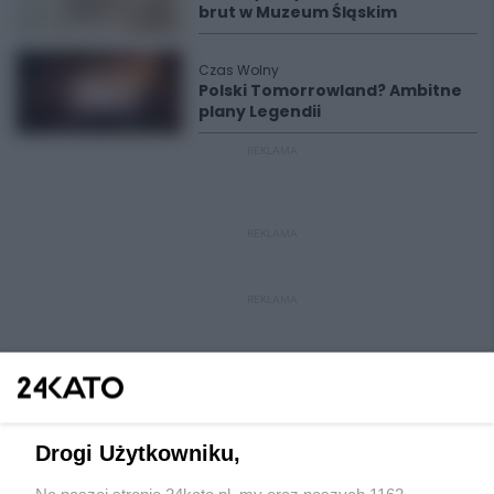
brut w Muzeum Śląskim
Czas Wolny
Polski Tomorrowland? Ambitne
plany Legendii
REKLAMA
REKLAMA
REKLAMA
Drogi Użytkowniku,
Na naszej stronie 24kato.pl, my oraz naszych 1162