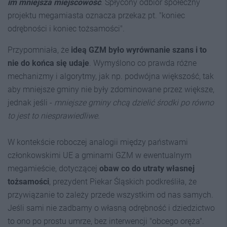
im mniejsza miejscowość
. Spłycony odbiór społeczny
projektu megamiasta oznacza przekaz pt. "koniec
odrębności i koniec tożsamości".
Przypomniała, że
ideą GZM było wyrównanie szans i to
nie do końca się udaje
. Wymyślono co prawda różne
mechanizmy i algorytmy, jak np. podwójna większość, tak
aby mniejsze gminy nie były zdominowane przez większe,
jednak jeśli -
mniejsze gminy chcą dzielić środki po równo
to jest to niesprawiedliwe
.
W kontekście roboczej analogii między państwami
członkowskimi UE a gminami GZM w ewentualnym
megamieście, dotyczącej
obaw co do utraty własnej
tożsamości
, prezydent Piekar Śląskich podkreśliła, że
przywiązanie to zależy przede wszystkim od nas samych.
Jeśli sami nie zadbamy o własną odrębność i dziedzictwo
to ono po prostu umrze, bez interwencji "obcego oręża".