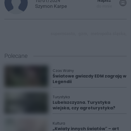
10/01/2024
Napisz
Szymon
Karpe
do mnie
supermiasto,
gzm,
metropolia śląska,
Polecane
Czas Wolny
Światowe gwiazdy EDM zagrają w
Legendii
Turystyka
Lubelszczyzna. Turystyka
wiejska, czy agroturystyka?
Kultura
„Kwiaty innych światów" – art