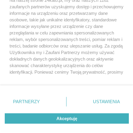
Wydawca mediów
lokalnych
zaufanych partnerów uzyskujemy dostęp i przechowujemy
informacje na urządzeniu oraz przetwarzamy dane
osobowe, takie jak unikalne identyfikatory, standardowe
informacje wysyłane przez urządzenie czy dane
przeglądania w celu zapewniania spersonalizowanych
reklam, wybór spersonalizowanych treści, pomiar reklam i
Nie zapomnij
treści, badanie odbiorców oraz ulepszanie usług. Za zgodą
zapoznać się z:
polityką prywatności
regulamin korzystania z portali
Użytkownika my i Zaufani Partnerzy możemy używać
Twoje
miasto
Skontakuj się
z nami
dokładnych danych geolokalizacyjnych oraz aktywnie
Piekary Śląskie
Kontakt
skanować charakterystykę urządzenia do celów
Chorzów
Wydawca
identyfikacji. Ponieważ cenimy Twoją prywatność, prosimy
Tarnowskie Góry
Redakcja
Ruda Śląska
Newsletter
o zgodę na korzystanie z tych technologii poprzez
Świętochłowice
Reklama
kliknięcie „Akceptuję”. Zgoda jest dobrowolna i zawsze
Tychy
możesz ją zmienić/wycofać klikając przycisk ustawień
Bytom
Katowice
prywatności znajdujący się w lewym dolnym rogu strony
PARTNERZY
USTAWIENIA
Gliwice
. Niektóre rodzaje przetwarzania danych nie wymagają
Zabrze
Zagłębie
zgody użytkownika, ale masz prawo sprzeciwić się
Akceptuję
takiemu przetwarzaniu. Preferencje będą miały
zastosowania tylko na tej witrynie.