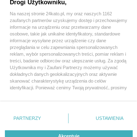
Drogi Użytkowniku,
Na naszej stronie 24kato.pl, my oraz naszych 1162
Wydawca mediów
lokalnych
zaufanych partnerów uzyskujemy dostęp i przechowujemy
informacje na urządzeniu oraz przetwarzamy dane
osobowe, takie jak unikalne identyfikatory, standardowe
informacje wysyłane przez urządzenie czy dane
przeglądania w celu zapewniania spersonalizowanych
5 / 0
reklam, wybór spersonalizowanych treści, pomiar reklam i
Nie zapomnij
treści, badanie odbiorców oraz ulepszanie usług. Za zgodą
zapoznać się z:
polityką prywatności
regulamin korzystania z portali
Użytkownika my i Zaufani Partnerzy możemy używać
Twoje
miasto
Skontakuj się
z nami
dokładnych danych geolokalizacyjnych oraz aktywnie
Piekary Śląskie
Kontakt
skanować charakterystykę urządzenia do celów
Chorzów
Wydawca
identyfikacji. Ponieważ cenimy Twoją prywatność, prosimy
Tarnowskie Góry
Redakcja
Ruda Śląska
Newsletter
o zgodę na korzystanie z tych technologii poprzez
Świętochłowice
Reklama
kliknięcie „Akceptuję”. Zgoda jest dobrowolna i zawsze
Tychy
możesz ją zmienić/wycofać klikając przycisk ustawień
Bytom
Katowice
prywatności znajdujący się w lewym dolnym rogu strony
REKLAMA
PARTNERZY
USTAWIENIA
Gliwice
. Niektóre rodzaje przetwarzania danych nie wymagają
Zabrze
Zagłębie
zgody użytkownika, ale masz prawo sprzeciwić się
takiemu przetwarzaniu. Preferencje będą miały
Akceptuję