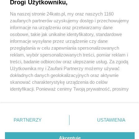
Drogi Użytkowniku,
Na naszej stronie 24kato.pl, my oraz naszych 1160
Wydawca mediów
lokalnych
zaufanych partnerów uzyskujemy dostęp i przechowujemy
informacje na urządzeniu oraz przetwarzamy dane
osobowe, takie jak unikalne identyfikatory, standardowe
informacje wysyłane przez urządzenie czy dane
przeglądania w celu zapewniania spersonalizowanych
8 / 0
reklam, wybór spersonalizowanych treści, pomiar reklam i
Nie zapomnij
treści, badanie odbiorców oraz ulepszanie usług. Za zgodą
zapoznać się z:
polityką prywatności
regulamin korzystania z portali
Użytkownika my i Zaufani Partnerzy możemy używać
Twoje
miasto
Skontakuj się
z nami
dokładnych danych geolokalizacyjnych oraz aktywnie
Piekary Śląskie
Kontakt
skanować charakterystykę urządzenia do celów
Chorzów
Wydawca
identyfikacji. Ponieważ cenimy Twoją prywatność, prosimy
Tarnowskie Góry
Redakcja
Ruda Śląska
Newsletter
o zgodę na korzystanie z tych technologii poprzez
Świętochłowice
Reklama
kliknięcie „Akceptuję”. Zgoda jest dobrowolna i zawsze
Tychy
możesz ją zmienić/wycofać klikając przycisk ustawień
Bytom
Katowice
prywatności znajdujący się w lewym dolnym rogu strony
REKLAMA
PARTNERZY
USTAWIENIA
Gliwice
. Niektóre rodzaje przetwarzania danych nie wymagają
Zabrze
Zagłębie
zgody użytkownika, ale masz prawo sprzeciwić się
takiemu przetwarzaniu. Preferencje będą miały
Akceptuję