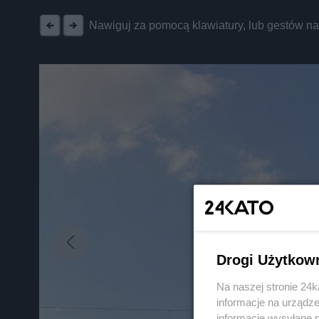
Nawiguj za pomocą klawiatury, lub gestów n
Drogi Użytkow
Na naszej stronie 24
informacje na urządze
informacje wysyłane 
Nie zapomnij