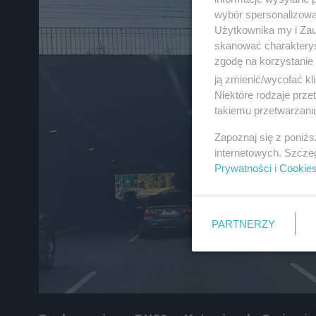
zapoznać się z:
polityką prywatnośc
wybór spersonalizowan
Użytkownika my i Zau
skanować charakterys
Wydawca mediów
lokalnych
zgodę na korzystanie 
ją zmienić/wycofać kl
Niektóre rodzaje prz
takiemu przetwarzaniu
Zapoznaj się z poniż
internetowych. Szcze
Prywatności
i
Cookie
PARTNERZY