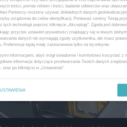
i
regulamin korzystania z portali
Tarnowskie Góry
ych treści, pomiar reklam i treści, badanie odbiorców oraz ulepszan
Ruda Śląska
fani Partnerzy możemy używać dokładnych danych geolokalizacyjn
Świętochłowice
Tychy
tykę urządzenia do celów identyfikacji. Ponieważ cenimy Twoją pry
Bytom
z tych technologii poprzez kliknięcie „Akceptuję”. Zgoda jest dobro
Katowice
Gliwice
ikając przycisk ustawień prywatności znajdujący się w lewym dolny
Zabrze
etwarzania danych nie wymagają zgody użytkownika, ale masz prawo 
Zagłębie
. Preferencje będą miały zastosowania tylko na tej witrynie.
szymi informacjami, abyś mógł świadomie i komfortowo korzystać z
gółowe informacje dotyczące przetwarzania Twoich danych znajdzi
s
. oraz po kliknięciu w „Ustawienia”.
USTAWIENIA