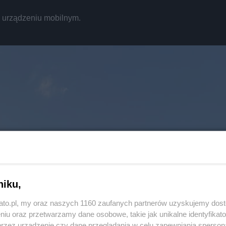
REKLAMA
a urządzeniu mobilnym.
niku,
Twoje
miasto
kato.pl, my oraz naszych 1160 zaufanych partnerów uzyskujemy dos
niu oraz przetwarzamy dane osobowe, takie jak unikalne identyfikat
Piekary Śląskie
przez urządzenie czy dane przeglądania w celu zapewniania sperson
Chorzów