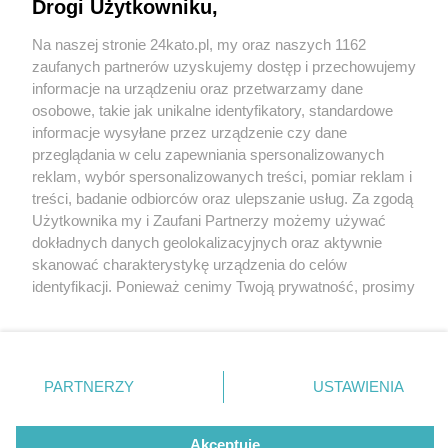
Drogi Użytkowniku,
Na naszej stronie 24kato.pl, my oraz naszych 1162
Wydawca mediów
lokalnych
zaufanych partnerów uzyskujemy dostęp i przechowujemy
informacje na urządzeniu oraz przetwarzamy dane
osobowe, takie jak unikalne identyfikatory, standardowe
informacje wysyłane przez urządzenie czy dane
przeglądania w celu zapewniania spersonalizowanych
1 / 0
reklam, wybór spersonalizowanych treści, pomiar reklam i
Nie zapomnij
treści, badanie odbiorców oraz ulepszanie usług. Za zgodą
zapoznać się z:
polityką prywatności
regulamin korzystania z portali
Użytkownika my i Zaufani Partnerzy możemy używać
Twoje
miasto
Skontakuj się
z nami
dokładnych danych geolokalizacyjnych oraz aktywnie
Piekary Śląskie
Kontakt
skanować charakterystykę urządzenia do celów
Chorzów
Wydawca
identyfikacji. Ponieważ cenimy Twoją prywatność, prosimy
Tarnowskie Góry
Redakcja
Ruda Śląska
Newsletter
o zgodę na korzystanie z tych technologii poprzez
Świętochłowice
Reklama
kliknięcie „Akceptuję”. Zgoda jest dobrowolna i zawsze
Tychy
możesz ją zmienić/wycofać klikając przycisk ustawień
Bytom
Katowice
prywatności znajdujący się w lewym dolnym rogu strony
REKLAMA
PARTNERZY
USTAWIENIA
Gliwice
. Niektóre rodzaje przetwarzania danych nie wymagają
Zabrze
Zagłębie
zgody użytkownika, ale masz prawo sprzeciwić się
takiemu przetwarzaniu. Preferencje będą miały
Akceptuję