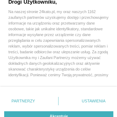
Drogi Użytkowniku,
Na naszej stronie 24kato.pl, my oraz naszych 1162
Wydawca mediów
lokalnych
zaufanych partnerów uzyskujemy dostęp i przechowujemy
informacje na urządzeniu oraz przetwarzamy dane
osobowe, takie jak unikalne identyfikatory, standardowe
informacje wysyłane przez urządzenie czy dane
przeglądania w celu zapewniania spersonalizowanych
6 / 0
reklam, wybór spersonalizowanych treści, pomiar reklam i
Nie zapomnij
treści, badanie odbiorców oraz ulepszanie usług. Za zgodą
zapoznać się z:
polityką prywatności
regulamin korzystania z portali
Użytkownika my i Zaufani Partnerzy możemy używać
Twoje
miasto
Skontakuj się
z nami
dokładnych danych geolokalizacyjnych oraz aktywnie
Piekary Śląskie
Kontakt
skanować charakterystykę urządzenia do celów
Chorzów
Wydawca
identyfikacji. Ponieważ cenimy Twoją prywatność, prosimy
Tarnowskie Góry
Redakcja
Ruda Śląska
Newsletter
o zgodę na korzystanie z tych technologii poprzez
Świętochłowice
Reklama
kliknięcie „Akceptuję”. Zgoda jest dobrowolna i zawsze
Tychy
możesz ją zmienić/wycofać klikając przycisk ustawień
Bytom
Katowice
prywatności znajdujący się w lewym dolnym rogu strony
REKLAMA
PARTNERZY
USTAWIENIA
Gliwice
. Niektóre rodzaje przetwarzania danych nie wymagają
Zabrze
Zagłębie
zgody użytkownika, ale masz prawo sprzeciwić się
takiemu przetwarzaniu. Preferencje będą miały
Akceptuję