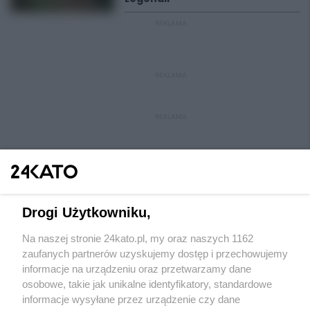
REKLAMA
REKLAMA
REKLAMA
Drogi Użytkowniku,
Na naszej stronie 24kato.pl, my oraz naszych 1162
Wydawca mediów
lokalnych
zaufanych partnerów uzyskujemy dostęp i przechowujemy
informacje na urządzeniu oraz przetwarzamy dane
osobowe, takie jak unikalne identyfikatory, standardowe
informacje wysyłane przez urządzenie czy dane