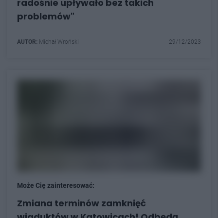
radośnie upływało bez takich
problemów"
AUTOR:
Michał Wroński
29/12/2023
Może Cię zainteresować:
Zmiana terminów zamknięć
wiaduktów w Katowicach! Odbędą