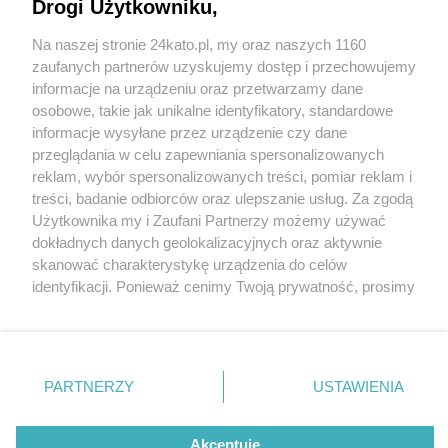
Drogi Użytkowniku,
Na naszej stronie 24kato.pl, my oraz naszych 1160
Wydawca mediów
lokalnych
zaufanych partnerów uzyskujemy dostęp i przechowujemy
informacje na urządzeniu oraz przetwarzamy dane
osobowe, takie jak unikalne identyfikatory, standardowe
informacje wysyłane przez urządzenie czy dane
przeglądania w celu zapewniania spersonalizowanych
4 / 0
reklam, wybór spersonalizowanych treści, pomiar reklam i
Nie zapomnij
treści, badanie odbiorców oraz ulepszanie usług. Za zgodą
zapoznać się z:
polityką prywatności
regulamin korzystania z portali
Użytkownika my i Zaufani Partnerzy możemy używać
Twoje
miasto
Skontakuj się
z nami
dokładnych danych geolokalizacyjnych oraz aktywnie
Piekary Śląskie
Kontakt
skanować charakterystykę urządzenia do celów
Chorzów
Wydawca
identyfikacji. Ponieważ cenimy Twoją prywatność, prosimy
Tarnowskie Góry
Redakcja
Ruda Śląska
Newsletter
o zgodę na korzystanie z tych technologii poprzez
Świętochłowice
Reklama
kliknięcie „Akceptuję”. Zgoda jest dobrowolna i zawsze
Tychy
możesz ją zmienić/wycofać klikając przycisk ustawień
Bytom
Katowice
prywatności znajdujący się w lewym dolnym rogu strony
REKLAMA
PARTNERZY
USTAWIENIA
Gliwice
. Niektóre rodzaje przetwarzania danych nie wymagają
Zabrze
Zagłębie
zgody użytkownika, ale masz prawo sprzeciwić się
takiemu przetwarzaniu. Preferencje będą miały
Akceptuję