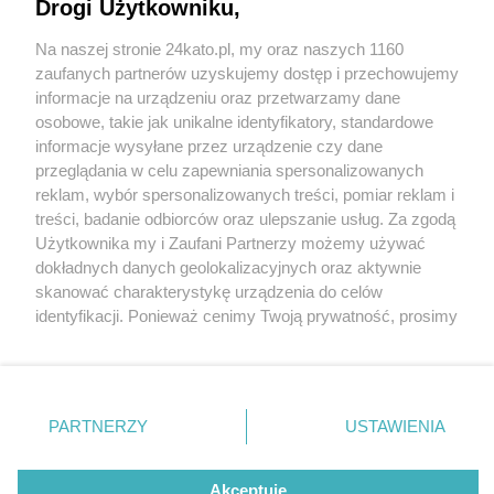
Teatralnej 9 w Katowicach wypiękniały. Te detale!
Drogi Użytkowniku,
Na naszej stronie 24kato.pl, my oraz naszych 1160
Wydawca mediów
lokalnych
zaufanych partnerów uzyskujemy dostęp i przechowujemy
informacje na urządzeniu oraz przetwarzamy dane
osobowe, takie jak unikalne identyfikatory, standardowe
informacje wysyłane przez urządzenie czy dane
1 / 10
przeglądania w celu zapewniania spersonalizowanych
reklam, wybór spersonalizowanych treści, pomiar reklam i
Kamienica przy ul.
Nie zapomnij
treści, badanie odbiorców oraz ulepszanie usług. Za zgodą
zapoznać się z:
polityką prywatności
regulamin korzystania z portali
Użytkownika my i Zaufani Partnerzy możemy używać
Teatralnej 9, Katowice
Twoje
miasto
Skontakuj się
z nami
dokładnych danych geolokalizacyjnych oraz aktywnie
Piekary Śląskie
Kontakt
skanować charakterystykę urządzenia do celów
Chorzów
Wydawca
identyfikacji. Ponieważ cenimy Twoją prywatność, prosimy
Tarnowskie Góry
Redakcja
Ruda Śląska
Newsletter
o zgodę na korzystanie z tych technologii poprzez
Świętochłowice
Reklama
kliknięcie „Akceptuję”. Zgoda jest dobrowolna i zawsze
Tychy
możesz ją zmienić/wycofać klikając przycisk ustawień
Bytom
Katowice
prywatności znajdujący się w lewym dolnym rogu strony
REKLAMA
PARTNERZY
USTAWIENIA
Gliwice
. Niektóre rodzaje przetwarzania danych nie wymagają
Zabrze
Zagłębie
zgody użytkownika, ale masz prawo sprzeciwić się
takiemu przetwarzaniu. Preferencje będą miały
Akceptuję