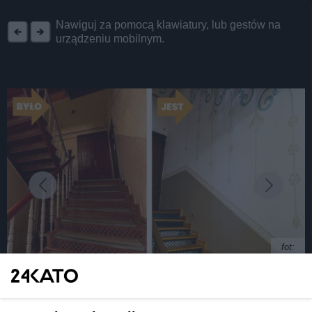
REKLAMA
Nawiguj za pomocą klawiatury, lub gestów na
urządzeniu mobilnym.
fot:
Dwie klatki schodowe kamienicy przy ul.