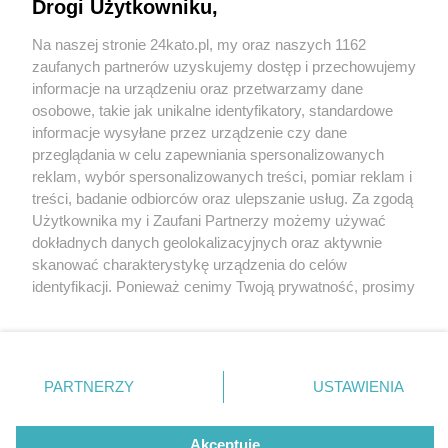
Drogi Użytkowniku,
Na naszej stronie 24kato.pl, my oraz naszych 1162
Wydawca mediów
lokalnych
zaufanych partnerów uzyskujemy dostęp i przechowujemy
informacje na urządzeniu oraz przetwarzamy dane
osobowe, takie jak unikalne identyfikatory, standardowe
informacje wysyłane przez urządzenie czy dane
przeglądania w celu zapewniania spersonalizowanych
2 / 0
reklam, wybór spersonalizowanych treści, pomiar reklam i
Nie zapomnij
treści, badanie odbiorców oraz ulepszanie usług. Za zgodą
zapoznać się z:
polityką prywatności
regulamin korzystania z portali
Użytkownika my i Zaufani Partnerzy możemy używać
Twoje
miasto
Skontakuj się
z nami
dokładnych danych geolokalizacyjnych oraz aktywnie
Piekary Śląskie
Kontakt
skanować charakterystykę urządzenia do celów
Chorzów
Wydawca
identyfikacji. Ponieważ cenimy Twoją prywatność, prosimy
Tarnowskie Góry
Redakcja
Ruda Śląska
Newsletter
o zgodę na korzystanie z tych technologii poprzez
Świętochłowice
Reklama
kliknięcie „Akceptuję”. Zgoda jest dobrowolna i zawsze
Tychy
możesz ją zmienić/wycofać klikając przycisk ustawień
Bytom
Katowice
prywatności znajdujący się w lewym dolnym rogu strony
REKLAMA
PARTNERZY
USTAWIENIA
Gliwice
. Niektóre rodzaje przetwarzania danych nie wymagają
Zabrze
Zagłębie
zgody użytkownika, ale masz prawo sprzeciwić się
takiemu przetwarzaniu. Preferencje będą miały
Akceptuję