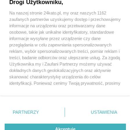
Drogi Użytkowniku,
Na naszej stronie 24kato.pl, my oraz naszych 1162
Wydawca mediów
lokalnych
zaufanych partnerów uzyskujemy dostęp i przechowujemy
informacje na urządzeniu oraz przetwarzamy dane
osobowe, takie jak unikalne identyfikatory, standardowe
informacje wysyłane przez urządzenie czy dane
przeglądania w celu zapewniania spersonalizowanych
5 / 0
reklam, wybór spersonalizowanych treści, pomiar reklam i
Nie zapomnij
treści, badanie odbiorców oraz ulepszanie usług. Za zgodą
zapoznać się z:
polityką prywatności
regulamin korzystania z portali
Użytkownika my i Zaufani Partnerzy możemy używać
Twoje
miasto
Skontakuj się
z nami
dokładnych danych geolokalizacyjnych oraz aktywnie
Piekary Śląskie
Kontakt
skanować charakterystykę urządzenia do celów
Chorzów
Wydawca
identyfikacji. Ponieważ cenimy Twoją prywatność, prosimy
Tarnowskie Góry
Redakcja
Ruda Śląska
Newsletter
o zgodę na korzystanie z tych technologii poprzez
Świętochłowice
Reklama
kliknięcie „Akceptuję”. Zgoda jest dobrowolna i zawsze
Tychy
możesz ją zmienić/wycofać klikając przycisk ustawień
Bytom
Katowice
prywatności znajdujący się w lewym dolnym rogu strony
REKLAMA
PARTNERZY
USTAWIENIA
Gliwice
. Niektóre rodzaje przetwarzania danych nie wymagają
Zabrze
Zagłębie
zgody użytkownika, ale masz prawo sprzeciwić się
takiemu przetwarzaniu. Preferencje będą miały
Akceptuję