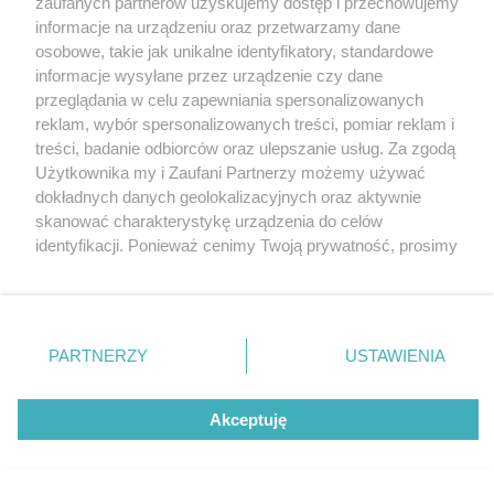
zaufanych partnerów uzyskujemy dostęp i przechowujemy
gdzie design spotyka sztukę
Katowice
informacje na urządzeniu oraz przetwarzamy dane
Gliwice
Zabrze
osobowe, takie jak unikalne identyfikatory, standardowe
Zagłębie
informacje wysyłane przez urządzenie czy dane
przeglądania w celu zapewniania spersonalizowanych
reklam, wybór spersonalizowanych treści, pomiar reklam i
5 / 6
treści, badanie odbiorców oraz ulepszanie usług. Za zgodą
Użytkownika my i Zaufani Partnerzy możemy używać
My Honey Home
dokładnych danych geolokalizacyjnych oraz aktywnie
skanować charakterystykę urządzenia do celów
identyfikacji. Ponieważ cenimy Twoją prywatność, prosimy
o zgodę na korzystanie z tych technologii poprzez
kliknięcie „Akceptuję”. Zgoda jest dobrowolna i zawsze
możesz ją zmienić/wycofać klikając przycisk ustawień
prywatności znajdujący się w lewym dolnym rogu strony
REKLAMA
PARTNERZY
USTAWIENIA
. Niektóre rodzaje przetwarzania danych nie wymagają
zgody użytkownika, ale masz prawo sprzeciwić się
takiemu przetwarzaniu. Preferencje będą miały
Akceptuję
zastosowania tylko na tej witrynie.
Zapoznaj się z poniższymi informacjami, abyś mógł