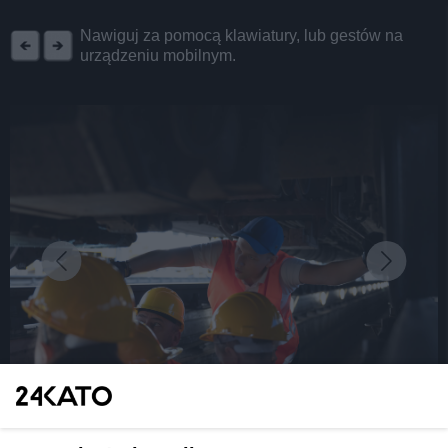
REKLAMA
Nawiguj za pomocą klawiatury, lub gestów na
urządzeniu mobilnym.
fot:
Dzień Otwarty w Kolejach Śląskich za nami!