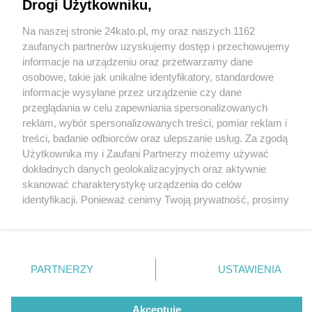
Drogi Użytkowniku,
Na naszej stronie 24kato.pl, my oraz naszych 1162
Wydawca mediów
lokalnych
zaufanych partnerów uzyskujemy dostęp i przechowujemy
informacje na urządzeniu oraz przetwarzamy dane
osobowe, takie jak unikalne identyfikatory, standardowe
8 / 9
informacje wysyłane przez urządzenie czy dane
przeglądania w celu zapewniania spersonalizowanych
Dzień Otwarty w Kolejach
reklam, wybór spersonalizowanych treści, pomiar reklam i
Nie zapomnij
treści, badanie odbiorców oraz ulepszanie usług. Za zgodą
zapoznać się z:
polityką prywatności
regulamin korzystania z portali
Śląskich za nami!
Użytkownika my i Zaufani Partnerzy możemy używać
Twoje
miasto
Skontakuj się
z nami
dokładnych danych geolokalizacyjnych oraz aktywnie
Piekary Śląskie
Kontakt
skanować charakterystykę urządzenia do celów
Chorzów
Wydawca
identyfikacji. Ponieważ cenimy Twoją prywatność, prosimy
Tarnowskie Góry
Redakcja
Ruda Śląska
Newsletter
o zgodę na korzystanie z tych technologii poprzez
Świętochłowice
Reklama
kliknięcie „Akceptuję”. Zgoda jest dobrowolna i zawsze
Tychy
możesz ją zmienić/wycofać klikając przycisk ustawień
Bytom
Katowice
prywatności znajdujący się w lewym dolnym rogu strony
REKLAMA
PARTNERZY
USTAWIENIA
Gliwice
. Niektóre rodzaje przetwarzania danych nie wymagają
Zabrze
Zagłębie
zgody użytkownika, ale masz prawo sprzeciwić się
takiemu przetwarzaniu. Preferencje będą miały
Akceptuję