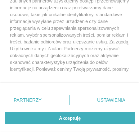
zaufanych partnerów uzyskujemy dostęp i przechowujemy
E1GOKART Chorzów
Katowice
informacje na urządzeniu oraz przetwarzamy dane
Gliwice
Zabrze
osobowe, takie jak unikalne identyfikatory, standardowe
Zagłębie
informacje wysyłane przez urządzenie czy dane
przeglądania w celu zapewniania spersonalizowanych
5 / 6
reklam, wybór spersonalizowanych treści, pomiar reklam i
E1GOKART - największa sieć
treści, badanie odbiorców oraz ulepszanie usług. Za zgodą
Użytkownika my i Zaufani Partnerzy możemy używać
torów kartingowych w
dokładnych danych geolokalizacyjnych oraz aktywnie
skanować charakterystykę urządzenia do celów
Europie!
identyfikacji. Ponieważ cenimy Twoją prywatność, prosimy
o zgodę na korzystanie z tych technologii poprzez
kliknięcie „Akceptuję”. Zgoda jest dobrowolna i zawsze
możesz ją zmienić/wycofać klikając przycisk ustawień
prywatności znajdujący się w lewym dolnym rogu strony
REKLAMA
PARTNERZY
USTAWIENIA
. Niektóre rodzaje przetwarzania danych nie wymagają
zgody użytkownika, ale masz prawo sprzeciwić się
takiemu przetwarzaniu. Preferencje będą miały
Akceptuję
zastosowania tylko na tej witrynie.
Zapoznaj się z poniższymi informacjami, abyś mógł