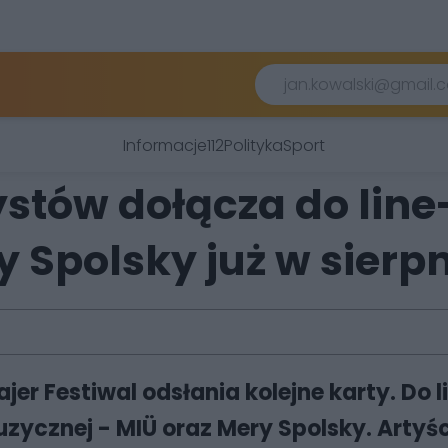
Informacje
112
Polityka
Sport
stów dołącza do line
ry Spolsky już w sier
 Fajer Festiwal odsłania kolejne karty. D
uzycznej - MIÜ oraz Mery Spolsky. Artyś