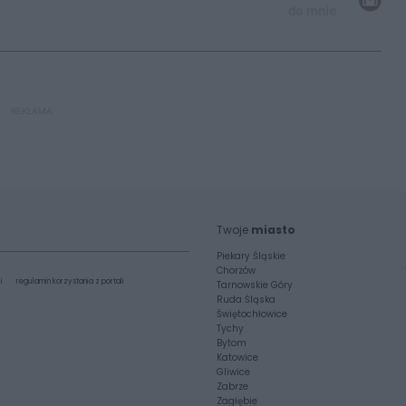
do mnie
REKLAMA
Twoje
miasto
Piekary Śląskie
Chorzów
i
regulamin korzystania z portali
Tarnowskie Góry
Ruda Śląska
Świętochłowice
Tychy
Bytom
Katowice
Gliwice
Zabrze
Zagłębie