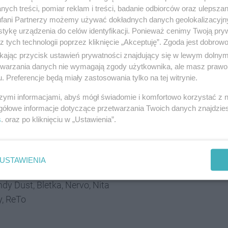
ych treści, pomiar reklam i treści, badanie odbiorców oraz ulepszan
fani Partnerzy możemy używać dokładnych danych geolokalizacyjn
jedna z najbardziej charakterystycznych artystek
tykę urządzenia do celów identyfikacji. Ponieważ cenimy Twoją pry
łączy pop, elektronikę i performance, tworząc spójne
z tych technologii poprzez kliknięcie „Akceptuję”. Zgoda jest dobro
em „Miło Było Pana Poznać” przez przebojowy
ikając przycisk ustawień prywatności znajdujący się w lewym dolny
 konsekwentnie buduje własny język artystyczny
etwarzania danych nie wymagają zgody użytkownika, ale masz prawo 
. Preferencje będą miały zastosowania tylko na tej witrynie.
rażaniu siebie.
szymi informacjami, abyś mógł świadomie i komfortowo korzystać z
ących światowe gwiazdy EDM z najciekawszymi
gółowe informacje dotyczące przetwarzania Twoich danych znajdzi
lizacją w sercu Śląska. Przed nami jeszcze kolejne
s
. oraz po kliknięciu w „Ustawienia”.
USTAWIENIA
n,
MI
Ü
, PRO8L3M, Zalia
dy Dust, Bletka, Nervo, Nita
y, ReTo