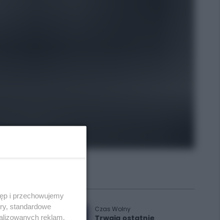
Polecane
tęp i przechowujemy
ory, standardowe
Czas Wolny
alizowanych reklam,
Trwają ostatnie