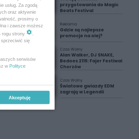
przygotowania do Magic
ie usług. Za zgodą
Beats Festival
ych oraz aktywnie
watność, prosimy o
Reklama
wolna i zawsze możesz
Gdzie są najlepsze
m rogu strony
.
promocje na olej?
sprzeciwić się
Czas Wolny
Alan Walker, DJ SNAKE,
 naszych serwisów
Bedoes 2115: Fajer Festiwal
esz w
Polityce
Chorzów
Czas Wolny
Światowe gwiazdy EDM
zagrają w Legendii
Akceptuję