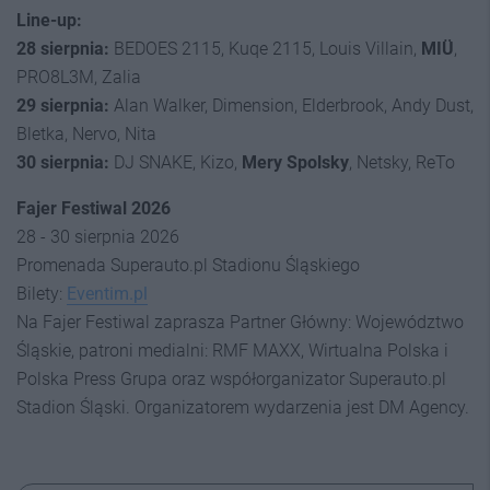
Line-up:
28 sierpnia:
BEDOES 2115, Kuqe 2115, Louis Villain,
MI
Ü
,
PRO8L3M, Zalia
29 sierpnia:
Alan Walker, Dimension, Elderbrook, Andy Dust,
Bletka, Nervo, Nita
30 sierpnia:
DJ SNAKE, Kizo,
Mery Spolsky
, Netsky, ReTo
Fajer Festiwal 2026
28 - 30 sierpnia 2026
Promenada Superauto.pl Stadionu Śląskiego
Bilety:
Eventim.pl
Na Fajer Festiwal zaprasza Partner Główny: Województwo
Śląskie, patroni medialni: RMF MAXX, Wirtualna Polska i
Polska Press Grupa oraz współorganizator Superauto.pl
Stadion Śląski. Organizatorem wydarzenia jest DM Agency.