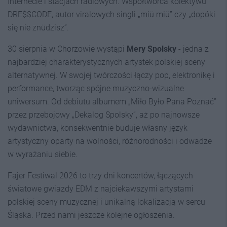
Internecie i stacjach radiowych. Współtwórca kolektywu
DRE$$CODE, autor viralowych singli „miü miü” czy „dopóki
się nie znüdzisz”.
30 sierpnia w Chorzowie wystąpi
Mery Spolsky
- jedna z
najbardziej charakterystycznych artystek polskiej sceny
alternatywnej. W swojej twórczości łączy pop, elektronikę i
performance, tworząc spójne muzyczno-wizualne
uniwersum. Od debiutu albumem „Miło Było Pana Poznać”
przez przebojowy „Dekalog Spolsky”, aż po najnowsze
wydawnictwa, konsekwentnie buduje własny język
artystyczny oparty na wolności, różnorodności i odwadze
w wyrażaniu siebie.
Fajer Festiwal 2026 to trzy dni koncertów, łączących
światowe gwiazdy EDM z najciekawszymi artystami
polskiej sceny muzycznej i unikalną lokalizacją w sercu
Śląska. Przed nami jeszcze kolejne ogłoszenia.