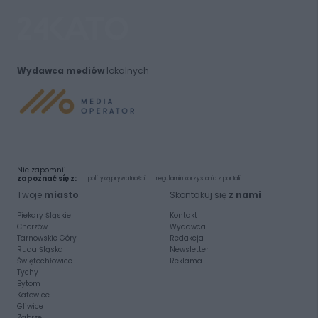
Wydawca mediów
lokalnych
Nie zapomnij
zapoznać się z:
polityką prywatności
regulamin korzystania z portali
Twoje
miasto
Skontakuj się
z nami
Piekary Śląskie
Kontakt
Chorzów
Wydawca
Tarnowskie Góry
Redakcja
Ruda Śląska
Newsletter
Świętochłowice
Reklama
Tychy
Bytom
Katowice
Gliwice
Zabrze