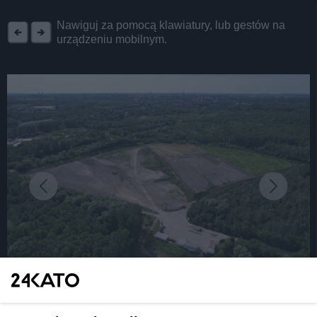
REKLAMA
Nawiguj za pomocą klawiatury, lub gestów na
urządzeniu mobilnym.
fot: KAW
Farma fotowoltaiczna powstanie na wysypisku w