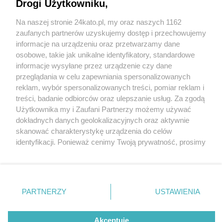
Katowicach. Podpisano umowę na budowę tej
Drogi Użytkowniku,
elektrowni słonecznej
Na naszej stronie 24kato.pl, my oraz naszych 1162
Wydawca mediów
lokalnych
zaufanych partnerów uzyskujemy dostęp i przechowujemy
informacje na urządzeniu oraz przetwarzamy dane
osobowe, takie jak unikalne identyfikatory, standardowe
informacje wysyłane przez urządzenie czy dane
1 / 3
przeglądania w celu zapewniania spersonalizowanych
Byłe wysypisko śmieci
reklam, wybór spersonalizowanych treści, pomiar reklam i
Nie zapomnij
treści, badanie odbiorców oraz ulepszanie usług. Za zgodą
zapoznać się z:
polityką prywatności
regulamin korzystania z portali
Użytkownika my i Zaufani Partnerzy możemy używać
Twoje
miasto
Skontakuj się
z nami
Na zrekultywowanej części byłego wysypiska śmieci
dokładnych danych geolokalizacyjnych oraz aktywnie
Piekary Śląskie
Kontakt
skanować charakterystykę urządzenia do celów
powstanie elektrownia słoneczna
Chorzów
Wydawca
identyfikacji. Ponieważ cenimy Twoją prywatność, prosimy
Tarnowskie Góry
Redakcja
Ruda Śląska
Newsletter
o zgodę na korzystanie z tych technologii poprzez
Świętochłowice
Reklama
kliknięcie „Akceptuję”. Zgoda jest dobrowolna i zawsze
Tychy
możesz ją zmienić/wycofać klikając przycisk ustawień
Bytom
Katowice
prywatności znajdujący się w lewym dolnym rogu strony
REKLAMA
PARTNERZY
USTAWIENIA
Gliwice
. Niektóre rodzaje przetwarzania danych nie wymagają
Zabrze
Zagłębie
zgody użytkownika, ale masz prawo sprzeciwić się
takiemu przetwarzaniu. Preferencje będą miały
Akceptuję