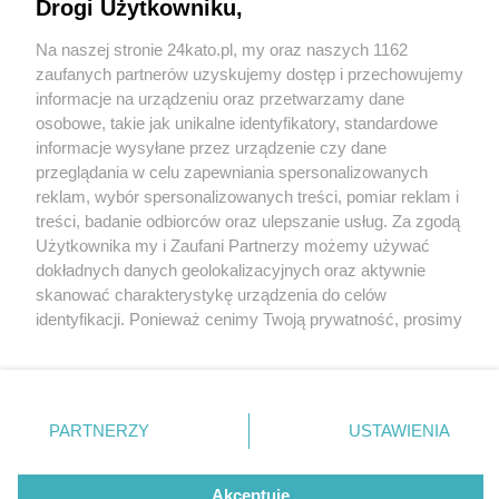
Drogi Użytkowniku,
Na naszej stronie 24kato.pl, my oraz naszych 1162
Wydawca mediów
lokalnych
zaufanych partnerów uzyskujemy dostęp i przechowujemy
informacje na urządzeniu oraz przetwarzamy dane
osobowe, takie jak unikalne identyfikatory, standardowe
informacje wysyłane przez urządzenie czy dane
przeglądania w celu zapewniania spersonalizowanych
1 / 0
reklam, wybór spersonalizowanych treści, pomiar reklam i
Nie zapomnij
treści, badanie odbiorców oraz ulepszanie usług. Za zgodą
zapoznać się z:
polityką prywatności
regulamin korzystania z portali
Użytkownika my i Zaufani Partnerzy możemy używać
Twoje
miasto
Skontakuj się
z nami
dokładnych danych geolokalizacyjnych oraz aktywnie
Piekary Śląskie
Kontakt
skanować charakterystykę urządzenia do celów
Chorzów
Wydawca
identyfikacji. Ponieważ cenimy Twoją prywatność, prosimy
Tarnowskie Góry
Redakcja
Ruda Śląska
Newsletter
o zgodę na korzystanie z tych technologii poprzez
Świętochłowice
Reklama
kliknięcie „Akceptuję”. Zgoda jest dobrowolna i zawsze
Tychy
możesz ją zmienić/wycofać klikając przycisk ustawień
Bytom
Katowice
prywatności znajdujący się w lewym dolnym rogu strony
REKLAMA
PARTNERZY
USTAWIENIA
Gliwice
. Niektóre rodzaje przetwarzania danych nie wymagają
Zabrze
Zagłębie
zgody użytkownika, ale masz prawo sprzeciwić się
takiemu przetwarzaniu. Preferencje będą miały
Akceptuję