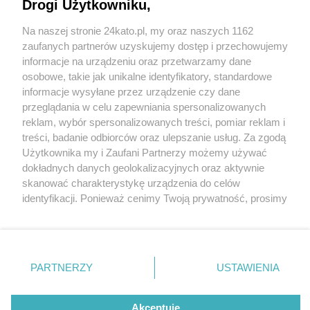
Drogi Użytkowniku,
Na naszej stronie 24kato.pl, my oraz naszych 1162
Wydawca mediów
lokalnych
zaufanych partnerów uzyskujemy dostęp i przechowujemy
informacje na urządzeniu oraz przetwarzamy dane
osobowe, takie jak unikalne identyfikatory, standardowe
informacje wysyłane przez urządzenie czy dane
przeglądania w celu zapewniania spersonalizowanych
2 / 0
reklam, wybór spersonalizowanych treści, pomiar reklam i
Nie zapomnij
treści, badanie odbiorców oraz ulepszanie usług. Za zgodą
zapoznać się z:
polityką prywatności
regulamin korzystania z portali
Użytkownika my i Zaufani Partnerzy możemy używać
Twoje
miasto
Skontakuj się
z nami
dokładnych danych geolokalizacyjnych oraz aktywnie
Piekary Śląskie
Kontakt
skanować charakterystykę urządzenia do celów
Chorzów
Wydawca
identyfikacji. Ponieważ cenimy Twoją prywatność, prosimy
Tarnowskie Góry
Redakcja
Ruda Śląska
Newsletter
o zgodę na korzystanie z tych technologii poprzez
Świętochłowice
Reklama
kliknięcie „Akceptuję”. Zgoda jest dobrowolna i zawsze
Tychy
możesz ją zmienić/wycofać klikając przycisk ustawień
Bytom
Katowice
prywatności znajdujący się w lewym dolnym rogu strony
REKLAMA
PARTNERZY
USTAWIENIA
Gliwice
. Niektóre rodzaje przetwarzania danych nie wymagają
Zabrze
Zagłębie
zgody użytkownika, ale masz prawo sprzeciwić się
takiemu przetwarzaniu. Preferencje będą miały
Akceptuję