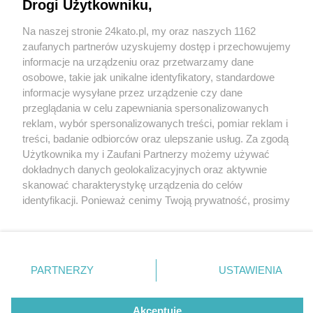
Drogi Użytkowniku,
Na naszej stronie 24kato.pl, my oraz naszych 1162
Wydawca mediów
lokalnych
zaufanych partnerów uzyskujemy dostęp i przechowujemy
informacje na urządzeniu oraz przetwarzamy dane
osobowe, takie jak unikalne identyfikatory, standardowe
informacje wysyłane przez urządzenie czy dane
przeglądania w celu zapewniania spersonalizowanych
1 / 0
reklam, wybór spersonalizowanych treści, pomiar reklam i
Nie zapomnij
treści, badanie odbiorców oraz ulepszanie usług. Za zgodą
zapoznać się z:
polityką prywatności
regulamin korzystania z portali
Użytkownika my i Zaufani Partnerzy możemy używać
Twoje
miasto
Skontakuj się
z nami
dokładnych danych geolokalizacyjnych oraz aktywnie
Piekary Śląskie
Kontakt
skanować charakterystykę urządzenia do celów
Chorzów
Wydawca
identyfikacji. Ponieważ cenimy Twoją prywatność, prosimy
Tarnowskie Góry
Redakcja
Ruda Śląska
Newsletter
o zgodę na korzystanie z tych technologii poprzez
Świętochłowice
Reklama
kliknięcie „Akceptuję”. Zgoda jest dobrowolna i zawsze
Tychy
możesz ją zmienić/wycofać klikając przycisk ustawień
Bytom
Katowice
prywatności znajdujący się w lewym dolnym rogu strony
REKLAMA
PARTNERZY
USTAWIENIA
Gliwice
. Niektóre rodzaje przetwarzania danych nie wymagają
Zabrze
Zagłębie
zgody użytkownika, ale masz prawo sprzeciwić się
takiemu przetwarzaniu. Preferencje będą miały
Akceptuję