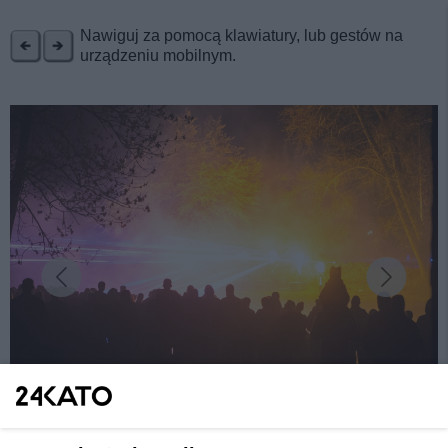
REKLAMA
Nawiguj za pomocą klawiatury, lub gestów na
urządzeniu mobilnym.
fot:
Festiwal Światła Gorlice. Spektakularne