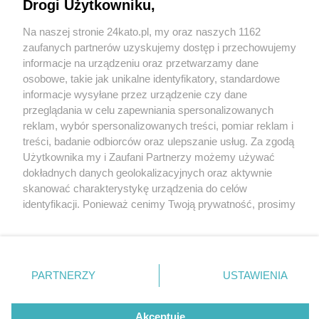
widowiska świetlne i laserowe oraz niesamowite
Drogi Użytkowniku,
pokazy lotnicze
Na naszej stronie 24kato.pl, my oraz naszych 1162
Wydawca mediów
lokalnych
zaufanych partnerów uzyskujemy dostęp i przechowujemy
informacje na urządzeniu oraz przetwarzamy dane
osobowe, takie jak unikalne identyfikatory, standardowe
informacje wysyłane przez urządzenie czy dane
przeglądania w celu zapewniania spersonalizowanych
5 / 6
reklam, wybór spersonalizowanych treści, pomiar reklam i
Nie zapomnij
treści, badanie odbiorców oraz ulepszanie usług. Za zgodą
zapoznać się z:
polityką prywatności
regulamin korzystania z portali
Festiwal Światła Gorlice
Użytkownika my i Zaufani Partnerzy możemy używać
Twoje
miasto
Skontakuj się
z nami
dokładnych danych geolokalizacyjnych oraz aktywnie
Piekary Śląskie
Kontakt
skanować charakterystykę urządzenia do celów
Chorzów
Wydawca
identyfikacji. Ponieważ cenimy Twoją prywatność, prosimy
Tarnowskie Góry
Redakcja
Ruda Śląska
Newsletter
o zgodę na korzystanie z tych technologii poprzez
Świętochłowice
Reklama
kliknięcie „Akceptuję”. Zgoda jest dobrowolna i zawsze
Tychy
możesz ją zmienić/wycofać klikając przycisk ustawień
Bytom
Katowice
prywatności znajdujący się w lewym dolnym rogu strony
REKLAMA
PARTNERZY
USTAWIENIA
Gliwice
. Niektóre rodzaje przetwarzania danych nie wymagają
Zabrze
Zagłębie
zgody użytkownika, ale masz prawo sprzeciwić się
takiemu przetwarzaniu. Preferencje będą miały
Akceptuję