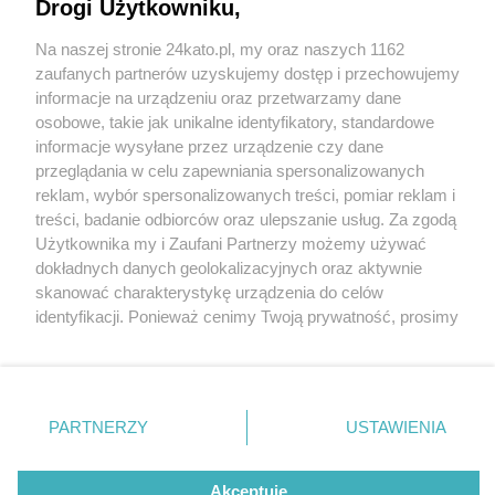
Drogi Użytkowniku,
Na naszej stronie 24kato.pl, my oraz naszych 1162
Wydawca mediów
lokalnych
zaufanych partnerów uzyskujemy dostęp i przechowujemy
informacje na urządzeniu oraz przetwarzamy dane
osobowe, takie jak unikalne identyfikatory, standardowe
informacje wysyłane przez urządzenie czy dane
przeglądania w celu zapewniania spersonalizowanych
1 / 0
reklam, wybór spersonalizowanych treści, pomiar reklam i
Nie zapomnij
treści, badanie odbiorców oraz ulepszanie usług. Za zgodą
zapoznać się z:
polityką prywatności
regulamin korzystania z portali
Użytkownika my i Zaufani Partnerzy możemy używać
Twoje
miasto
Skontakuj się
z nami
dokładnych danych geolokalizacyjnych oraz aktywnie
Piekary Śląskie
Kontakt
skanować charakterystykę urządzenia do celów
Chorzów
Wydawca
identyfikacji. Ponieważ cenimy Twoją prywatność, prosimy
Tarnowskie Góry
Redakcja
Ruda Śląska
Newsletter
o zgodę na korzystanie z tych technologii poprzez
Świętochłowice
Reklama
kliknięcie „Akceptuję”. Zgoda jest dobrowolna i zawsze
Tychy
możesz ją zmienić/wycofać klikając przycisk ustawień
Bytom
Katowice
prywatności znajdujący się w lewym dolnym rogu strony
REKLAMA
PARTNERZY
USTAWIENIA
Gliwice
. Niektóre rodzaje przetwarzania danych nie wymagają
Zabrze
Zagłębie
zgody użytkownika, ale masz prawo sprzeciwić się
takiemu przetwarzaniu. Preferencje będą miały
Akceptuję