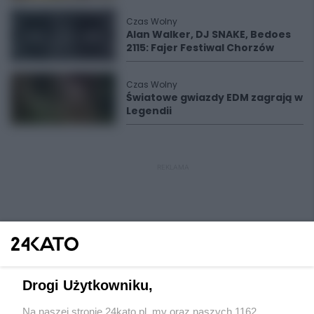
Czas Wolny
Alan Walker, DJ SNAKE, Bedoes
2115: Fajer Festiwal Chorzów
Czas Wolny
Światowe gwiazdy EDM zagrają w
Legendii
REKLAMA
Drogi Użytkowniku,
Na naszej stronie 24kato.pl, my oraz naszych 1162