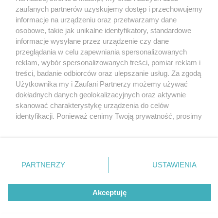
Wydawca mediów
lokalnych
zaufanych partnerów uzyskujemy dostęp i przechowujemy
informacje na urządzeniu oraz przetwarzamy dane
osobowe, takie jak unikalne identyfikatory, standardowe
informacje wysyłane przez urządzenie czy dane
przeglądania w celu zapewniania spersonalizowanych
reklam, wybór spersonalizowanych treści, pomiar reklam i
Nie zapomnij
treści, badanie odbiorców oraz ulepszanie usług. Za zgodą
zapoznać się z:
polityką prywatności
regulamin korzystania z portali
Użytkownika my i Zaufani Partnerzy możemy używać
Twoje
miasto
Skontakuj się
z nami
dokładnych danych geolokalizacyjnych oraz aktywnie
Piekary Śląskie
Kontakt
skanować charakterystykę urządzenia do celów
Chorzów
Wydawca
identyfikacji. Ponieważ cenimy Twoją prywatność, prosimy
Tarnowskie Góry
Redakcja
Ruda Śląska
Newsletter
o zgodę na korzystanie z tych technologii poprzez
Świętochłowice
Reklama
kliknięcie „Akceptuję”. Zgoda jest dobrowolna i zawsze
Tychy
możesz ją zmienić/wycofać klikając przycisk ustawień
Bytom
Katowice
prywatności znajdujący się w lewym dolnym rogu strony
PARTNERZY
USTAWIENIA
Gliwice
. Niektóre rodzaje przetwarzania danych nie wymagają
Zabrze
Zagłębie
zgody użytkownika, ale masz prawo sprzeciwić się
Akceptuję
takiemu przetwarzaniu. Preferencje będą miały
zastosowania tylko na tej witrynie.