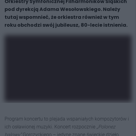
Orkiestry Symfonicznej Filharmoników Śląskich
pod dyrekcją Adama Wesołowskiego. Należy
tutaj wspomnieć, że orkiestra również w tym
roku obchodzi swój jubileusz, 80-lecie istnienia.
Program koncertu to plejada wspaniałych kompozytorów i
ich osławionej muzyki. Koncert rozpocznie
„Polonez
balowy”
Gorczyckiego – jedyne znane świeckie dzieło