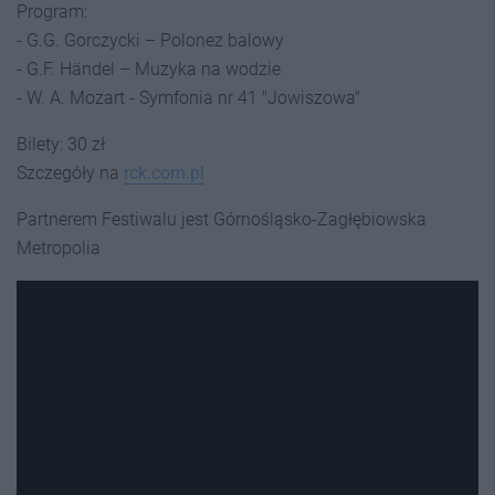
Program:
- G.G. Gorczycki – Polonez balowy
- G.F. Händel – Muzyka na wodzie
- W. A. Mozart - Symfonia nr 41 "Jowiszowa"
Bilety: 30 zł
Szczegóły na
rck.com.pl
Partnerem Festiwalu jest Górnośląsko-Zagłębiowska
Metropolia