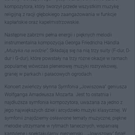
kompozytora, który tworzył przede wszystkim muzykę
religijną z racji głębokiego zaangażowania w funkcje
kapłańskie oraz kapelmistrzowskie.
Następnie zabrzmi pełna energii i pięknych melodii
instrumentalna kompozycja Georga Friedricha Händla
„Muzyka na wodzie”
. Składają się na nią trzy suity (F-dur, D-
dur i G-dur), które powstały na trzy różne okazje w ramach
popularnej wówczas plenerowej muzyki rozrywkowej,
granej w parkach i pałacowych ogrodach.
Koncert zwieńczy słynna Symfonia „Jowiszowa” geniusza
Wolfganga Amadeusza Mozarta. Jest to ostatnia i
najdłuższa symfonia kompozytora, uważana za jedno z
jego największych dzieł i arcydzieło muzyki klasycznej. W
symfonii znajdziemy osławione tematy muzyczne, piękne
melodie utrzymane w rytmach tanecznych, wspaniałą
kantylenę i spektakularny, nieziemski… „Jowiszowy” finał!