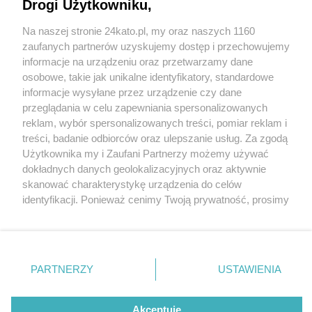
Drogi Użytkowniku,
Na naszej stronie 24kato.pl, my oraz naszych 1160
Wydawca mediów
lokalnych
zaufanych partnerów uzyskujemy dostęp i przechowujemy
informacje na urządzeniu oraz przetwarzamy dane
osobowe, takie jak unikalne identyfikatory, standardowe
informacje wysyłane przez urządzenie czy dane
przeglądania w celu zapewniania spersonalizowanych
1 / 0
reklam, wybór spersonalizowanych treści, pomiar reklam i
Nie zapomnij
treści, badanie odbiorców oraz ulepszanie usług. Za zgodą
zapoznać się z:
polityką prywatności
regulamin korzystania z portali
Użytkownika my i Zaufani Partnerzy możemy używać
Twoje
miasto
Skontakuj się
z nami
dokładnych danych geolokalizacyjnych oraz aktywnie
Piekary Śląskie
Kontakt
skanować charakterystykę urządzenia do celów
Chorzów
Wydawca
identyfikacji. Ponieważ cenimy Twoją prywatność, prosimy
Tarnowskie Góry
Redakcja
Ruda Śląska
Newsletter
o zgodę na korzystanie z tych technologii poprzez
Świętochłowice
Reklama
kliknięcie „Akceptuję”. Zgoda jest dobrowolna i zawsze
Tychy
możesz ją zmienić/wycofać klikając przycisk ustawień
Bytom
Katowice
prywatności znajdujący się w lewym dolnym rogu strony
REKLAMA
PARTNERZY
USTAWIENIA
Gliwice
. Niektóre rodzaje przetwarzania danych nie wymagają
Zabrze
Zagłębie
zgody użytkownika, ale masz prawo sprzeciwić się
takiemu przetwarzaniu. Preferencje będą miały
Akceptuję