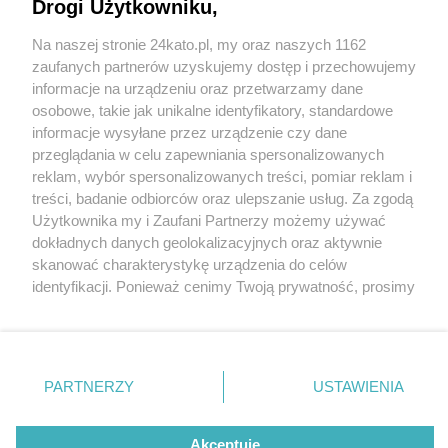
Kadry, ale też historie ludzi w numerze
Drogi Użytkowniku,
specjalnym gazety-fotograficznej.org
Na naszej stronie 24kato.pl, my oraz naszych 1162
Wydawca mediów
lokalnych
zaufanych partnerów uzyskujemy dostęp i przechowujemy
informacje na urządzeniu oraz przetwarzamy dane
osobowe, takie jak unikalne identyfikatory, standardowe
informacje wysyłane przez urządzenie czy dane
przeglądania w celu zapewniania spersonalizowanych
reklam, wybór spersonalizowanych treści, pomiar reklam i
Nie zapomnij
treści, badanie odbiorców oraz ulepszanie usług. Za zgodą
3 / 1
zapoznać się z:
polityką prywatności
regulamin korzystania z portali
Użytkownika my i Zaufani Partnerzy możemy używać
Twoje
miasto
Skontakuj się
z nami
dokładnych danych geolokalizacyjnych oraz aktywnie
Piekary Śląskie
Kontakt
skanować charakterystykę urządzenia do celów
Chorzów
Wydawca
identyfikacji. Ponieważ cenimy Twoją prywatność, prosimy
Tarnowskie Góry
Redakcja
Ruda Śląska
Newsletter
o zgodę na korzystanie z tych technologii poprzez
Świętochłowice
Reklama
kliknięcie „Akceptuję”. Zgoda jest dobrowolna i zawsze
Tychy
możesz ją zmienić/wycofać klikając przycisk ustawień
Bytom
Katowice
prywatności znajdujący się w lewym dolnym rogu strony
REKLAMA
PARTNERZY
USTAWIENIA
Gliwice
. Niektóre rodzaje przetwarzania danych nie wymagają
Zabrze
Zagłębie
zgody użytkownika, ale masz prawo sprzeciwić się
takiemu przetwarzaniu. Preferencje będą miały
Akceptuję