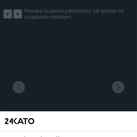
REKLAMA
Nawiguj za pomocą klawiatury, lub gestów na
urządzeniu mobilnym.
Fotograficzne pożegnanie Kopalni "Wujek".