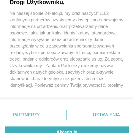
Drogi Użytkowniku,
Na naszej stronie 24kato.pl, my oraz naszych 1162
Wydawca mediów
lokalnych
zaufanych partnerów uzyskujemy dostęp i przechowujemy
informacje na urządzeniu oraz przetwarzamy dane
osobowe, takie jak unikalne identyfikatory, standardowe
informacje wysyłane przez urządzenie czy dane
przeglądania w celu zapewniania spersonalizowanych
2 / 0
reklam, wybór spersonalizowanych treści, pomiar reklam i
Nie zapomnij
treści, badanie odbiorców oraz ulepszanie usług. Za zgodą
zapoznać się z:
polityką prywatności
regulamin korzystania z portali
Użytkownika my i Zaufani Partnerzy możemy używać
Twoje
miasto
Skontakuj się
z nami
dokładnych danych geolokalizacyjnych oraz aktywnie
Piekary Śląskie
Kontakt
skanować charakterystykę urządzenia do celów
Chorzów
Wydawca
identyfikacji. Ponieważ cenimy Twoją prywatność, prosimy
Tarnowskie Góry
Redakcja
Ruda Śląska
Newsletter
o zgodę na korzystanie z tych technologii poprzez
Świętochłowice
Reklama
kliknięcie „Akceptuję”. Zgoda jest dobrowolna i zawsze
Tychy
możesz ją zmienić/wycofać klikając przycisk ustawień
Bytom
Katowice
prywatności znajdujący się w lewym dolnym rogu strony
REKLAMA
PARTNERZY
USTAWIENIA
Gliwice
. Niektóre rodzaje przetwarzania danych nie wymagają
Zabrze
Zagłębie
zgody użytkownika, ale masz prawo sprzeciwić się
takiemu przetwarzaniu. Preferencje będą miały
Akceptuję