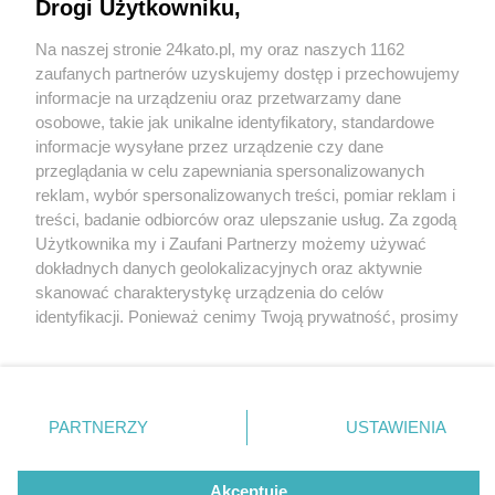
Drogi Użytkowniku,
Na naszej stronie 24kato.pl, my oraz naszych 1162
Wydawca mediów
lokalnych
zaufanych partnerów uzyskujemy dostęp i przechowujemy
informacje na urządzeniu oraz przetwarzamy dane
osobowe, takie jak unikalne identyfikatory, standardowe
informacje wysyłane przez urządzenie czy dane
przeglądania w celu zapewniania spersonalizowanych
3 / 0
reklam, wybór spersonalizowanych treści, pomiar reklam i
Nie zapomnij
treści, badanie odbiorców oraz ulepszanie usług. Za zgodą
zapoznać się z:
polityką prywatności
regulamin korzystania z portali
Użytkownika my i Zaufani Partnerzy możemy używać
Twoje
miasto
Skontakuj się
z nami
dokładnych danych geolokalizacyjnych oraz aktywnie
Piekary Śląskie
Kontakt
skanować charakterystykę urządzenia do celów
Chorzów
Wydawca
identyfikacji. Ponieważ cenimy Twoją prywatność, prosimy
Tarnowskie Góry
Redakcja
Ruda Śląska
Newsletter
o zgodę na korzystanie z tych technologii poprzez
Świętochłowice
Reklama
kliknięcie „Akceptuję”. Zgoda jest dobrowolna i zawsze
Tychy
możesz ją zmienić/wycofać klikając przycisk ustawień
Bytom
Katowice
prywatności znajdujący się w lewym dolnym rogu strony
REKLAMA
PARTNERZY
USTAWIENIA
Gliwice
. Niektóre rodzaje przetwarzania danych nie wymagają
Zabrze
Zagłębie
zgody użytkownika, ale masz prawo sprzeciwić się
takiemu przetwarzaniu. Preferencje będą miały
Akceptuję