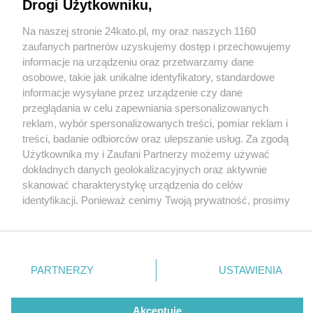
darmowego parkowania. Ale jest warunek
Drogi Użytkowniku,
Na naszej stronie 24kato.pl, my oraz naszych 1160
Wydawca mediów
lokalnych
zaufanych partnerów uzyskujemy dostęp i przechowujemy
informacje na urządzeniu oraz przetwarzamy dane
osobowe, takie jak unikalne identyfikatory, standardowe
informacje wysyłane przez urządzenie czy dane
przeglądania w celu zapewniania spersonalizowanych
3 / 5
reklam, wybór spersonalizowanych treści, pomiar reklam i
Nie zapomnij
treści, badanie odbiorców oraz ulepszanie usług. Za zgodą
Galeria katowicka 3
zapoznać się z:
polityką prywatności
regulamin korzystania z portali
Użytkownika my i Zaufani Partnerzy możemy używać
Twoje
miasto
Skontakuj się
z nami
dokładnych danych geolokalizacyjnych oraz aktywnie
Piekary Śląskie
Kontakt
skanować charakterystykę urządzenia do celów
Chorzów
Wydawca
identyfikacji. Ponieważ cenimy Twoją prywatność, prosimy
Tarnowskie Góry
Redakcja
Ruda Śląska
Newsletter
o zgodę na korzystanie z tych technologii poprzez
Świętochłowice
Reklama
kliknięcie „Akceptuję”. Zgoda jest dobrowolna i zawsze
Tychy
możesz ją zmienić/wycofać klikając przycisk ustawień
Bytom
Katowice
prywatności znajdujący się w lewym dolnym rogu strony
REKLAMA
PARTNERZY
USTAWIENIA
Gliwice
. Niektóre rodzaje przetwarzania danych nie wymagają
Zabrze
Zagłębie
zgody użytkownika, ale masz prawo sprzeciwić się
takiemu przetwarzaniu. Preferencje będą miały
Akceptuję