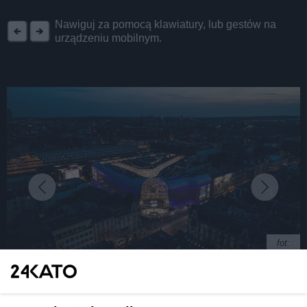
REKLAMA
Nawiguj za pomocą klawiatury, lub gestów na
urządzeniu mobilnym.
fot:
Galeria Katowicka oferuje już dwie godziny