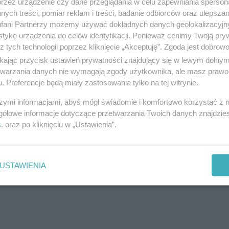
przez urządzenie czy dane przeglądania w celu zapewniania sperson
pierwszym meczu zaprezentować się z jak
ych treści, pomiar reklam i treści, badanie odbiorców oraz ulepszan
fani Partnerzy możemy używać dokładnych danych geolokalizacyjn
onem Krystian Sanocki na oficjalnej stronie
tykę urządzenia do celów identyfikacji. Ponieważ cenimy Twoją pry
z tych technologii poprzez kliknięcie „Akceptuję”. Zgoda jest dobro
ikając przycisk ustawień prywatności znajdujący się w lewym dolny
etwarzania danych nie wymagają zgody użytkownika, ale masz prawo 
. Preferencje będą miały zastosowania tylko na tej witrynie.
pca od starcia z Resovią na własnym stadionie. Fani
szymi informacjami, abyś mógł świadomie i komfortowo korzystać z
ewem Łódź, Arką Gdynia, ŁKS-em Łódź, czy Zagłębiem
gółowe informacje dotyczące przetwarzania Twoich danych znajdzi
s
. oraz po kliknięciu w „Ustawienia”.
CA JESIEŃ 2021
USTAWIENIA