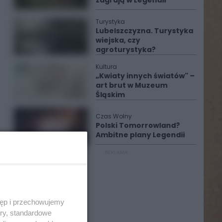
zagrają w Legendii
Turystyka
Lubelszczyzna. Turystyka
wiejska, czy
agroturystyka?
Kultura
„Kwiaty innych światów" –
art brut w Muzeum
Śląskim
Czas Wolny
Polski Tomorrowland?
Ambitne plany Legendii
REKLAMA
tęp i przechowujemy
ory, standardowe