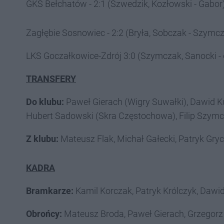
GKS Bełchatów - 2:1 (Szwedzik, Kozłowski - Gabor
Zagłębie Sosnowiec - 2:2 (Bryła, Sobczak - Szymcz
LKS Goczałkowice-Zdrój 3:0 (Szymczak, Sanocki - 
TRANSFERY
Do klubu:
Paweł Gierach (Wigry Suwałki), Dawid Ku
Hubert Sadowski (Skra Częstochowa), Filip Szymc
Z klubu:
Mateusz Flak, Michał Gałecki, Patryk Grych
KADRA
Bramkarze:
Kamil Korczak, Patryk Królczyk, Dawid
Obrońcy:
Mateusz Broda, Paweł Gierach, Grzegorz J