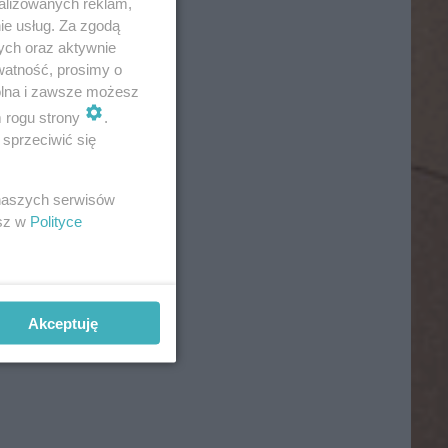
alizowanych reklam,
ie usług. Za zgodą
ych oraz aktywnie
watność, prosimy o
wolna i zawsze możesz
m rogu strony
.
sprzeciwić się
 naszych serwisów
esz w
Polityce
Akceptuję