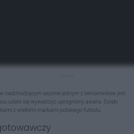
REKLAMA
, a w nadchodzącym sezonie jednym z beniaminków jest
ńcu udało się wywalczyć upragniony awans. Dzięki
ami z wielkimi markami polskiego futbolu.
zygotowawczy