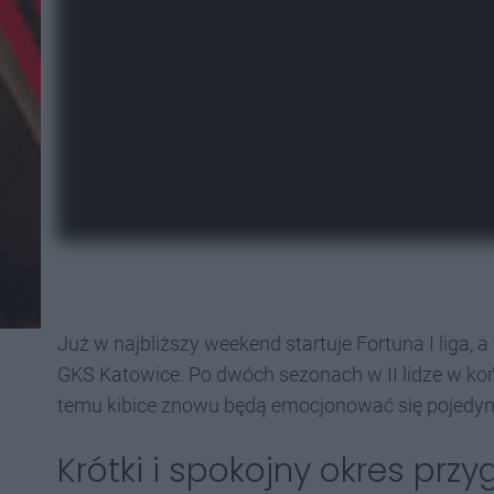
Już w najbliższy weekend startuje Fortuna I liga
GKS Katowice. Po dwóch sezonach w II lidze w ko
temu kibice znowu będą emocjonować się pojedynk
Krótki i spokojny okres pr