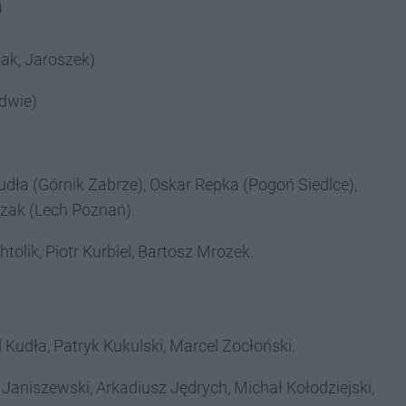
)
ak, Jaroszek)
dwie)
dła (Górnik Zabrze), Oskar Repka (Pogoń Siedlce),
zak (Lech Poznań).
tolik, Piotr Kurbiel, Bartosz Mrozek.
 Kudła, Patryk Kukulski, Marcel Zocłoński.
aniszewski, Arkadiusz Jędrych, Michał Kołodziejski,