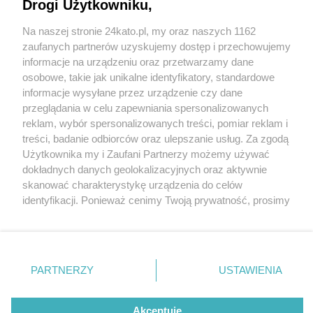
Drogi Użytkowniku,
Na naszej stronie 24kato.pl, my oraz naszych 1162
Wydawca mediów
lokalnych
zaufanych partnerów uzyskujemy dostęp i przechowujemy
informacje na urządzeniu oraz przetwarzamy dane
osobowe, takie jak unikalne identyfikatory, standardowe
informacje wysyłane przez urządzenie czy dane
przeglądania w celu zapewniania spersonalizowanych
3 / 0
reklam, wybór spersonalizowanych treści, pomiar reklam i
Nie zapomnij
treści, badanie odbiorców oraz ulepszanie usług. Za zgodą
zapoznać się z:
polityką prywatności
regulamin korzystania z portali
Użytkownika my i Zaufani Partnerzy możemy używać
Twoje
miasto
Skontakuj się
z nami
dokładnych danych geolokalizacyjnych oraz aktywnie
Piekary Śląskie
Kontakt
skanować charakterystykę urządzenia do celów
Chorzów
Wydawca
identyfikacji. Ponieważ cenimy Twoją prywatność, prosimy
Tarnowskie Góry
Redakcja
Ruda Śląska
Newsletter
o zgodę na korzystanie z tych technologii poprzez
Świętochłowice
Reklama
kliknięcie „Akceptuję”. Zgoda jest dobrowolna i zawsze
Tychy
możesz ją zmienić/wycofać klikając przycisk ustawień
Bytom
Katowice
prywatności znajdujący się w lewym dolnym rogu strony
REKLAMA
PARTNERZY
USTAWIENIA
Gliwice
. Niektóre rodzaje przetwarzania danych nie wymagają
Zabrze
Zagłębie
zgody użytkownika, ale masz prawo sprzeciwić się
takiemu przetwarzaniu. Preferencje będą miały
Akceptuję