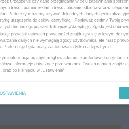
przez urządzenie czy dane przeglądania w celu zapewniania sperson
ych treści, pomiar reklam i treści, badanie odbiorców oraz ulepszan
dzy komunistycznej.
fani Partnerzy możemy używać dokładnych danych geolokalizacyjn
SW w Warszawie/IPN Katowice): Wpływ powstania
tykę urządzenia do celów identyfikacji. Ponieważ cenimy Twoją pry
zne na Górnym Śląsku.
z tych technologii poprzez kliknięcie „Akceptuję”. Zgoda jest dobro
ikając przycisk ustawień prywatności znajdujący się w lewym dolny
je mieszkańców regionu na międzynarodowe kryzysy
etwarzania danych nie wymagają zgody użytkownika, ale masz prawo 
. Preferencje będą miały zastosowania tylko na tej witrynie.
 do Niemiec Zachodnich i ich wpływ na wyobrażenia o
szymi informacjami, abyś mógł świadomie i komfortowo korzystać z
gółowe informacje dotyczące przetwarzania Twoich danych znajdzi
s
. oraz po kliknięciu w „Ustawienia”.
wolny. A okazja, aby poznać perspektywy i analizę
wanie Górnego Śląska w polityce światowej w ujęciu
USTAWIENIA
e warto będzie spojrzeć na globalną historię przez
sa.