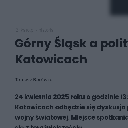
24kato.pl
/
historia
Górny Śląsk a poli
Katowicach
Tomasz Borówka
24 kwietnia 2025 roku o godzinie 
Katowicach odbędzie się dyskusja p
wojny światowej. Miejsce spotkania 
się z teraźniejszością.