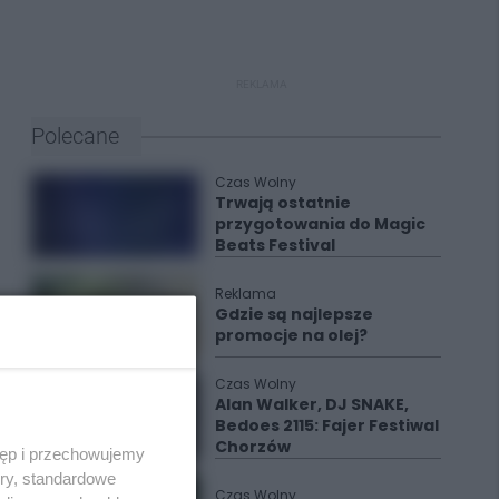
REKLAMA
Polecane
Czas Wolny
Trwają ostatnie
przygotowania do Magic
Beats Festival
Reklama
Gdzie są najlepsze
promocje na olej?
Czas Wolny
Alan Walker, DJ SNAKE,
Bedoes 2115: Fajer Festiwal
Chorzów
tęp i przechowujemy
ory, standardowe
Czas Wolny