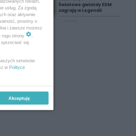
alizowanych reklam,
Światowe gwiazdy EDM
ie usług. Za zgodą
zagrają w Legendii
ych oraz aktywnie
watność, prosimy o
REKLAMA
wolna i zawsze możesz
m rogu strony
.
sprzeciwić się
 naszych serwisów
esz w
Polityce
Akceptuję