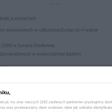
REKLAMA
nień, a wśród nich:
bów surowcowych w odbudowę Europy po II wojnie
w ZSRS w Europie Środkowej.
iędzynarodowych w województwie śląskim.
ji?
cji:
niku,
 i Solidarności): Analiza ewolucji polityki sowieckiej
kato.pl, my oraz naszych 1162 zaufanych partnerów uzyskujemy dos
 w Europie Środkowej w latach 1944–1945.
niu oraz przetwarzamy dane osobowe, takie jak unikalne identyfikat
Historii UŚ): Znaczenie górnośląskiego węgla w