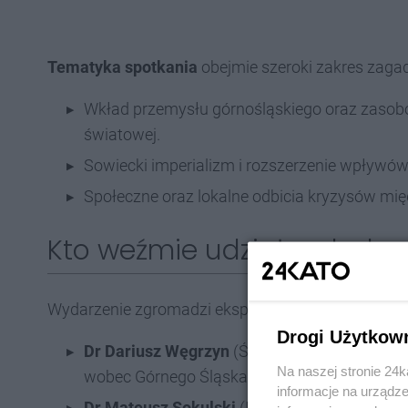
Tematyka spotkania
obejmie szeroki zakres zagad
Wkład przemysłu górnośląskiego oraz zaso
światowej.
Sowiecki imperializm i rozszerzenie wpływó
Społeczne oraz lokalne odbicia kryzysów m
Kto weźmie udział w dyskus
Wydarzenie zgromadzi ekspertów z różnych instytu
Drogi Użytkow
Dr Dariusz Węgrzyn
(Śląskie Centrum Wolności
Na naszej stronie 24
wobec Górnego Śląska na tle działań Stalina
informacje na urządze
Dr Mateusz Sokulski
(IPN Katowice/Instytut 