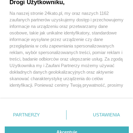
Drogi Użytkowniku,
Na naszej stronie 24kato.pl, my oraz naszych 1162
Wydawca mediów
lokalnych
zaufanych partnerów uzyskujemy dostęp i przechowujemy
informacje na urządzeniu oraz przetwarzamy dane
osobowe, takie jak unikalne identyfikatory, standardowe
informacje wysyłane przez urządzenie czy dane
przeglądania w celu zapewniania spersonalizowanych
2 / 0
reklam, wybór spersonalizowanych treści, pomiar reklam i
Nie zapomnij
treści, badanie odbiorców oraz ulepszanie usług. Za zgodą
zapoznać się z:
polityką prywatności
regulamin korzystania z portali
Użytkownika my i Zaufani Partnerzy możemy używać
Twoje
miasto
Skontakuj się
z nami
dokładnych danych geolokalizacyjnych oraz aktywnie
Piekary Śląskie
Kontakt
skanować charakterystykę urządzenia do celów
Chorzów
Wydawca
identyfikacji. Ponieważ cenimy Twoją prywatność, prosimy
Tarnowskie Góry
Redakcja
Ruda Śląska
Newsletter
o zgodę na korzystanie z tych technologii poprzez
Świętochłowice
Reklama
kliknięcie „Akceptuję”. Zgoda jest dobrowolna i zawsze
Tychy
możesz ją zmienić/wycofać klikając przycisk ustawień
Bytom
Katowice
prywatności znajdujący się w lewym dolnym rogu strony
REKLAMA
PARTNERZY
USTAWIENIA
Gliwice
. Niektóre rodzaje przetwarzania danych nie wymagają
Zabrze
Zagłębie
zgody użytkownika, ale masz prawo sprzeciwić się
takiemu przetwarzaniu. Preferencje będą miały
Akceptuję