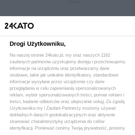
REKLAMA
Drogi Użytkowniku,
Na naszej stronie 24kato.pl, my oraz naszych 1162
Wydawca mediów
lokalnych
zaufanych partnerów uzyskujemy dostęp i przechowujemy
informacje na urządzeniu oraz przetwarzamy dane
osobowe, takie jak unikalne identyfikatory, standardowe
informacje wysyłane przez urządzenie czy dane
przeglądania w celu zapewniania spersonalizowanych
reklam, wybór spersonalizowanych treści, pomiar reklam i
Nie zapomnij
treści, badanie odbiorców oraz ulepszanie usług. Za zgodą
zapoznać się z:
polityką prywatności
regulamin korzystania z portali
Użytkownika my i Zaufani Partnerzy możemy używać
Twoje
miasto
Skontakuj się
z nami
dokładnych danych geolokalizacyjnych oraz aktywnie
Piekary Śląskie
Kontakt
skanować charakterystykę urządzenia do celów
Chorzów
Wydawca
identyfikacji. Ponieważ cenimy Twoją prywatność, prosimy
Tarnowskie Góry
Redakcja
Ruda Śląska
Newsletter
o zgodę na korzystanie z tych technologii poprzez