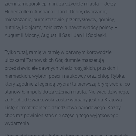
ziemi tarnogórskiej, m.in. założyciele miasta – Jerzy
Hohenzollern-Ansbach i Jan II Dobry, dworzanie,
mieszczanie, burmistrzowie, przemysłowcy, górnicy,
hutnicy, kolejarze, żołnierze, a nawet władcy polscy –
August II Mocny, August III Sas i Jan III Sobieski.
Tylko tutaj, ramię w ramię w barwnym korowodzie
uliczkami Tarnowskich Gór, dumnie maszerują
przedstawiciele dawnych władz rosyjskich, pruskich i
niemieckich, wybitni poeci i naukowcy oraz chłop Rybka,
który zgodnie z legendą wyorał tu pierwszą bryłę srebra, co
stanowiło impuls do założenia miasta. Nic więc dziwnego,
że Pochód Gwarkowski został wpisany jest na Krajową
Listę niematerialnego dziedzictwa narodowego. Każdy,
choć raz powinien stać się częścią tego wyjątkowego
wydarzenia