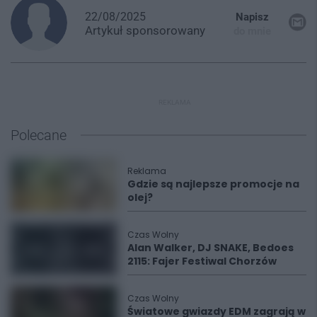
22/08/2025
Napisz
Artykuł
sponsorowany
do mnie
REKLAMA
Polecane
Reklama
Gdzie są najlepsze promocje na
olej?
Czas Wolny
Alan Walker, DJ SNAKE, Bedoes
2115: Fajer Festiwal Chorzów
Czas Wolny
Światowe gwiazdy EDM zagrają w