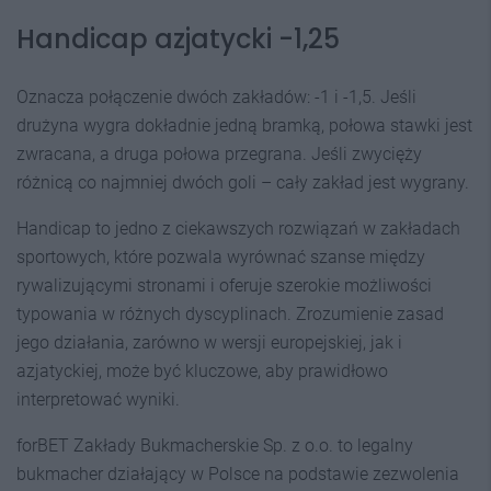
Handicap azjatycki -1,25
Oznacza połączenie dwóch zakładów: -1 i -1,5. Jeśli
drużyna wygra dokładnie jedną bramką, połowa stawki jest
zwracana, a druga połowa przegrana. Jeśli zwycięży
różnicą co najmniej dwóch goli – cały zakład jest wygrany.
Handicap to jedno z ciekawszych rozwiązań w zakładach
sportowych, które pozwala wyrównać szanse między
rywalizującymi stronami i oferuje szerokie możliwości
typowania w różnych dyscyplinach. Zrozumienie zasad
jego działania, zarówno w wersji europejskiej, jak i
azjatyckiej, może być kluczowe, aby prawidłowo
interpretować wyniki.
forBET Zakłady Bukmacherskie Sp. z o.o. to legalny
bukmacher działający w Polsce na podstawie zezwolenia