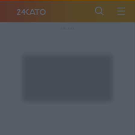
REKLAMA