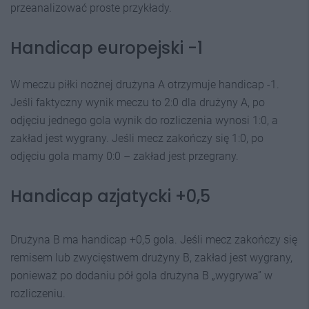
przeanalizować proste przykłady.
Handicap europejski -1
W meczu piłki nożnej drużyna A otrzymuje handicap -1.
Jeśli faktyczny wynik meczu to 2:0 dla drużyny A, po
odjęciu jednego gola wynik do rozliczenia wynosi 1:0, a
zakład jest wygrany. Jeśli mecz zakończy się 1:0, po
odjęciu gola mamy 0:0 – zakład jest przegrany.
Handicap azjatycki +0,5
Drużyna B ma handicap +0,5 gola. Jeśli mecz zakończy się
remisem lub zwycięstwem drużyny B, zakład jest wygrany,
ponieważ po dodaniu pół gola drużyna B „wygrywa” w
rozliczeniu.