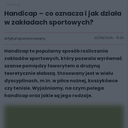
reklama
Handicap – co oznacza i jak działa
w zakładach sportowych?
Artykuł sponsorowany
22/08/2025 - 15:26
Handicap to popularny sposób rozliczania
zakładów sportowych, który pozwala wyrównać
szanse pomiędzy faworytem a drużyną
teoretycznie słabszą. Stosowany jest w wielu
dyscyplinach, m.in. w piłce nożnej, koszykówce
czy tenisie. Wyjaśniamy, na czym polega
handicap oraz jakie są jego rodzaje.