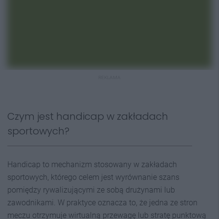
REKLAMA
Czym jest handicap w zakładach
sportowych?
Handicap to mechanizm stosowany w zakładach
sportowych, którego celem jest wyrównanie szans
pomiędzy rywalizującymi ze sobą drużynami lub
zawodnikami. W praktyce oznacza to, że jedna ze stron
meczu otrzymuje wirtualną przewagę lub stratę punktową