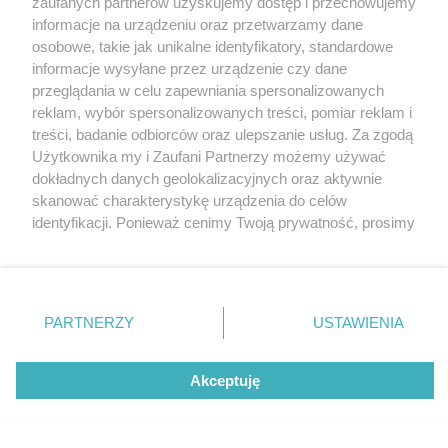
zaufanych partnerów uzyskujemy dostęp i przechowujemy
legendy koszykówki w Spodku
Katowice
informacje na urządzeniu oraz przetwarzamy dane
Gliwice
Zabrze
osobowe, takie jak unikalne identyfikatory, standardowe
Zagłębie
informacje wysyłane przez urządzenie czy dane
5 / 5
przeglądania w celu zapewniania spersonalizowanych
DSC 6132 Credit Harlem
reklam, wybór spersonalizowanych treści, pomiar reklam i
treści, badanie odbiorców oraz ulepszanie usług. Za zgodą
Globetrotters
Użytkownika my i Zaufani Partnerzy możemy używać
dokładnych danych geolokalizacyjnych oraz aktywnie
skanować charakterystykę urządzenia do celów
Wróć do artykułu:
identyfikacji. Ponieważ cenimy Twoją prywatność, prosimy
Harlem Globetrotters w Katowicach! 100-lecie
o zgodę na korzystanie z tych technologii poprzez
legendy koszykówki w Spodku
kliknięcie „Akceptuję”. Zgoda jest dobrowolna i zawsze
możesz ją zmienić/wycofać klikając przycisk ustawień
prywatności znajdujący się w lewym dolnym rogu strony
PARTNERZY
USTAWIENIA
REKLAMA
. Niektóre rodzaje przetwarzania danych nie wymagają
zgody użytkownika, ale masz prawo sprzeciwić się
takiemu przetwarzaniu. Preferencje będą miały
Akceptuję
zastosowania tylko na tej witrynie.
Zapoznaj się z poniższymi informacjami, abyś mógł