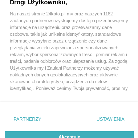
Drogi Użytkowniku,
Na naszej stronie 24kato.pl, my oraz naszych 1162
Wydawca mediów
lokalnych
zaufanych partnerów uzyskujemy dostęp i przechowujemy
informacje na urządzeniu oraz przetwarzamy dane
osobowe, takie jak unikalne identyfikatory, standardowe
informacje wysyłane przez urządzenie czy dane
przeglądania w celu zapewniania spersonalizowanych
4 / 0
reklam, wybór spersonalizowanych treści, pomiar reklam i
Nie zapomnij
treści, badanie odbiorców oraz ulepszanie usług. Za zgodą
zapoznać się z:
polityką prywatności
regulamin korzystania z portali
Użytkownika my i Zaufani Partnerzy możemy używać
Twoje
miasto
Skontakuj się
z nami
dokładnych danych geolokalizacyjnych oraz aktywnie
Piekary Śląskie
Kontakt
skanować charakterystykę urządzenia do celów
Chorzów
Wydawca
identyfikacji. Ponieważ cenimy Twoją prywatność, prosimy
Tarnowskie Góry
Redakcja
Ruda Śląska
Newsletter
o zgodę na korzystanie z tych technologii poprzez
Świętochłowice
Reklama
kliknięcie „Akceptuję”. Zgoda jest dobrowolna i zawsze
Tychy
możesz ją zmienić/wycofać klikając przycisk ustawień
Bytom
Katowice
prywatności znajdujący się w lewym dolnym rogu strony
REKLAMA
PARTNERZY
USTAWIENIA
Gliwice
. Niektóre rodzaje przetwarzania danych nie wymagają
Zabrze
Zagłębie
zgody użytkownika, ale masz prawo sprzeciwić się
takiemu przetwarzaniu. Preferencje będą miały
Akceptuję