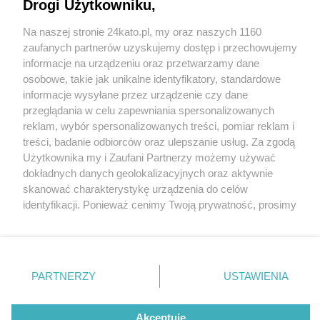
Drogi Użytkowniku,
Na naszej stronie 24kato.pl, my oraz naszych 1160
Wydawca mediów
lokalnych
zaufanych partnerów uzyskujemy dostęp i przechowujemy
informacje na urządzeniu oraz przetwarzamy dane
osobowe, takie jak unikalne identyfikatory, standardowe
informacje wysyłane przez urządzenie czy dane
przeglądania w celu zapewniania spersonalizowanych
1 / 0
reklam, wybór spersonalizowanych treści, pomiar reklam i
Nie zapomnij
treści, badanie odbiorców oraz ulepszanie usług. Za zgodą
zapoznać się z:
polityką prywatności
regulamin korzystania z portali
Użytkownika my i Zaufani Partnerzy możemy używać
Twoje
miasto
Skontakuj się
z nami
dokładnych danych geolokalizacyjnych oraz aktywnie
Piekary Śląskie
Kontakt
skanować charakterystykę urządzenia do celów
Chorzów
Wydawca
identyfikacji. Ponieważ cenimy Twoją prywatność, prosimy
Tarnowskie Góry
Redakcja
Ruda Śląska
Newsletter
o zgodę na korzystanie z tych technologii poprzez
Świętochłowice
Reklama
kliknięcie „Akceptuję”. Zgoda jest dobrowolna i zawsze
Tychy
możesz ją zmienić/wycofać klikając przycisk ustawień
Bytom
Katowice
prywatności znajdujący się w lewym dolnym rogu strony
REKLAMA
PARTNERZY
USTAWIENIA
Gliwice
. Niektóre rodzaje przetwarzania danych nie wymagają
Zabrze
Zagłębie
zgody użytkownika, ale masz prawo sprzeciwić się
takiemu przetwarzaniu. Preferencje będą miały
Akceptuję