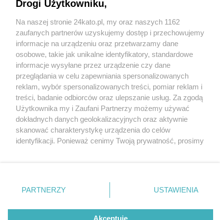
Drogi Użytkowniku,
Na naszej stronie 24kato.pl, my oraz naszych 1162
Wydawca mediów
lokalnych
zaufanych partnerów uzyskujemy dostęp i przechowujemy
informacje na urządzeniu oraz przetwarzamy dane
osobowe, takie jak unikalne identyfikatory, standardowe
informacje wysyłane przez urządzenie czy dane
przeglądania w celu zapewniania spersonalizowanych
2 / 0
reklam, wybór spersonalizowanych treści, pomiar reklam i
Nie zapomnij
treści, badanie odbiorców oraz ulepszanie usług. Za zgodą
zapoznać się z:
polityką prywatności
regulamin korzystania z portali
Użytkownika my i Zaufani Partnerzy możemy używać
Twoje
miasto
Skontakuj się
z nami
dokładnych danych geolokalizacyjnych oraz aktywnie
Piekary Śląskie
Kontakt
skanować charakterystykę urządzenia do celów
Chorzów
Wydawca
identyfikacji. Ponieważ cenimy Twoją prywatność, prosimy
Tarnowskie Góry
Redakcja
Ruda Śląska
Newsletter
o zgodę na korzystanie z tych technologii poprzez
Świętochłowice
Reklama
kliknięcie „Akceptuję”. Zgoda jest dobrowolna i zawsze
Tychy
możesz ją zmienić/wycofać klikając przycisk ustawień
Bytom
Katowice
prywatności znajdujący się w lewym dolnym rogu strony
REKLAMA
PARTNERZY
USTAWIENIA
Gliwice
. Niektóre rodzaje przetwarzania danych nie wymagają
Zabrze
Zagłębie
zgody użytkownika, ale masz prawo sprzeciwić się
takiemu przetwarzaniu. Preferencje będą miały
Akceptuję