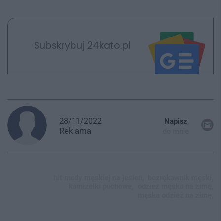
Subskrybuj 24kato.pl
28/11/2022
Napisz
Reklama
do mnie
hit mody męskiej na jesień,
bezrękawnik męski,
kamizelki puchowe,
odzież męska na zimę,
męska odzież na zimę,