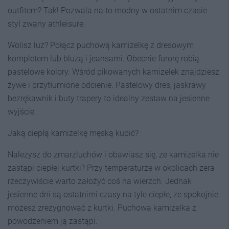
outfitem? Tak! Pozwala na to modny w ostatnim czasie
styl zwany athleisure.
Wolisz luz? Połącz puchową kamizelkę z dresowym
kompletem lub bluzą i jeansami. Obecnie furorę robią
pastelowe kolory. Wśród pikowanych kamizelek znajdziesz
żywe i przytłumione odcienie. Pastelowy dres, jaskrawy
bezrękawnik i buty trapery to idealny zestaw na jesienne
wyjście.
Jaką ciepłą kamizelkę męską kupić?
Należysz do zmarzluchów i obawiasz się, że kamizelka nie
zastąpi ciepłej kurtki? Przy temperaturze w okolicach zera
rzeczywiście warto założyć coś na wierzch. Jednak
jesienne dni są ostatnimi czasy na tyle ciepłe, że spokojnie
możesz zrezygnować z kurtki. Puchowa kamizelka z
powodzeniem ją zastąpi.