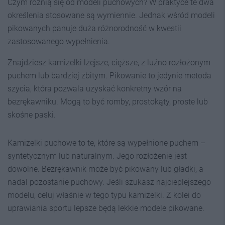
Czym różnią się od modeli puchowych? W praktyce te dwa
określenia stosowane są wymiennie. Jednak wśród modeli
pikowanych panuje duża różnorodność w kwestii
zastosowanego wypełnienia.
Znajdziesz kamizelki lżejsze, cięższe, z luźno rozłożonym
puchem lub bardziej zbitym. Pikowanie to jedynie metoda
szycia, która pozwala uzyskać konkretny wzór na
bezrękawniku. Mogą to być romby, prostokąty, proste lub
skośne paski.
Kamizelki puchowe to te, które są wypełnione puchem –
syntetycznym lub naturalnym. Jego rozłożenie jest
dowolne. Bezrękawnik może być pikowany lub gładki, a
nadal pozostanie puchowy. Jeśli szukasz najcieplejszego
modelu, celuj właśnie w tego typu kamizelki. Z kolei do
uprawiania sportu lepsze będą lekkie modele pikowane.