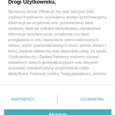
Drogi Użytkowniku,
Na naszej stronie 24kato.pl, my oraz naszych 1162
Wydawca mediów
lokalnych
zaufanych partnerów uzyskujemy dostęp i przechowujemy
informacje na urządzeniu oraz przetwarzamy dane
osobowe, takie jak unikalne identyfikatory, standardowe
informacje wysyłane przez urządzenie czy dane
przeglądania w celu zapewniania spersonalizowanych
5 / 0
reklam, wybór spersonalizowanych treści, pomiar reklam i
Nie zapomnij
treści, badanie odbiorców oraz ulepszanie usług. Za zgodą
zapoznać się z:
polityką prywatności
regulamin korzystania z portali
Użytkownika my i Zaufani Partnerzy możemy używać
Twoje
miasto
Skontakuj się
z nami
dokładnych danych geolokalizacyjnych oraz aktywnie
Piekary Śląskie
Kontakt
skanować charakterystykę urządzenia do celów
Chorzów
Wydawca
identyfikacji. Ponieważ cenimy Twoją prywatność, prosimy
Tarnowskie Góry
Redakcja
Ruda Śląska
Newsletter
o zgodę na korzystanie z tych technologii poprzez
Świętochłowice
Reklama
kliknięcie „Akceptuję”. Zgoda jest dobrowolna i zawsze
Tychy
możesz ją zmienić/wycofać klikając przycisk ustawień
Bytom
Katowice
prywatności znajdujący się w lewym dolnym rogu strony
REKLAMA
PARTNERZY
USTAWIENIA
Gliwice
. Niektóre rodzaje przetwarzania danych nie wymagają
Zabrze
Zagłębie
zgody użytkownika, ale masz prawo sprzeciwić się
takiemu przetwarzaniu. Preferencje będą miały
Akceptuję