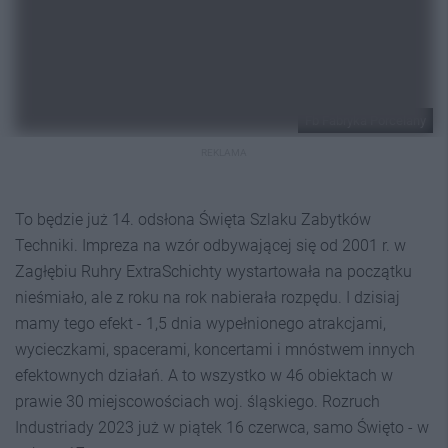
Fb Fabryka Porcelany
REKLAMA
To będzie już 14. odsłona Święta Szlaku Zabytków
Techniki. Impreza na wzór odbywającej się od 2001 r. w
Zagłębiu Ruhry ExtraSchichty wystartowała na początku
nieśmiało, ale z roku na rok nabierała rozpędu. I dzisiaj
mamy tego efekt - 1,5 dnia wypełnionego atrakcjami,
wycieczkami, spacerami, koncertami i mnóstwem innych
efektownych działań. A to wszystko w 46 obiektach w
prawie 30 miejscowościach woj. śląskiego. Rozruch
Industriady 2023 już w piątek 16 czerwca, samo Święto - w