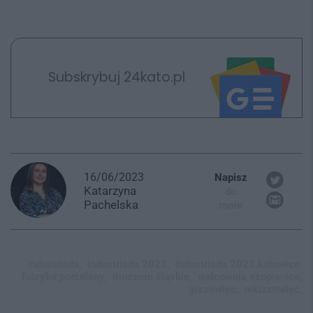
Subskrybuj 24kato.pl
16/06/2023
Napisz
Katarzyna
do
Pachelska
mnie
industriada,
industriada 2023,
industriada 2023 katowice,
fabryka porcelany,
muzeum śląskie,
walcownia szopienice,
giszowiec,
nikiszowiec,