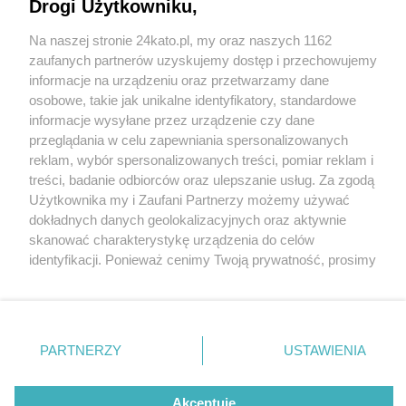
Drogi Użytkowniku,
Na naszej stronie 24kato.pl, my oraz naszych 1162
Wydawca mediów
lokalnych
zaufanych partnerów uzyskujemy dostęp i przechowujemy
informacje na urządzeniu oraz przetwarzamy dane
osobowe, takie jak unikalne identyfikatory, standardowe
informacje wysyłane przez urządzenie czy dane
przeglądania w celu zapewniania spersonalizowanych
4 / 0
reklam, wybór spersonalizowanych treści, pomiar reklam i
Nie zapomnij
treści, badanie odbiorców oraz ulepszanie usług. Za zgodą
zapoznać się z:
polityką prywatności
regulamin korzystania z portali
Użytkownika my i Zaufani Partnerzy możemy używać
Twoje
miasto
Skontakuj się
z nami
dokładnych danych geolokalizacyjnych oraz aktywnie
Piekary Śląskie
Kontakt
skanować charakterystykę urządzenia do celów
Chorzów
Wydawca
identyfikacji. Ponieważ cenimy Twoją prywatność, prosimy
Tarnowskie Góry
Redakcja
Ruda Śląska
Newsletter
o zgodę na korzystanie z tych technologii poprzez
Świętochłowice
Reklama
kliknięcie „Akceptuję”. Zgoda jest dobrowolna i zawsze
Tychy
możesz ją zmienić/wycofać klikając przycisk ustawień
Bytom
Katowice
prywatności znajdujący się w lewym dolnym rogu strony
REKLAMA
PARTNERZY
USTAWIENIA
Gliwice
. Niektóre rodzaje przetwarzania danych nie wymagają
Zabrze
Zagłębie
zgody użytkownika, ale masz prawo sprzeciwić się
takiemu przetwarzaniu. Preferencje będą miały
Akceptuję