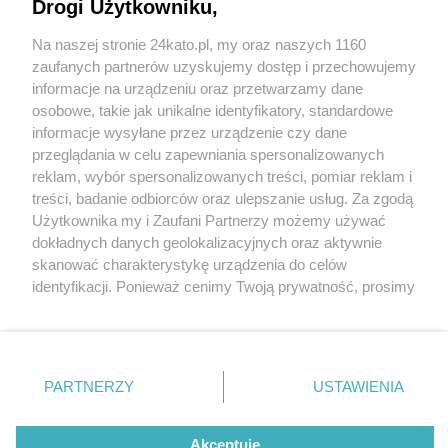
Drogi Użytkowniku,
Na naszej stronie 24kato.pl, my oraz naszych 1160
Wydawca mediów
lokalnych
zaufanych partnerów uzyskujemy dostęp i przechowujemy
informacje na urządzeniu oraz przetwarzamy dane
osobowe, takie jak unikalne identyfikatory, standardowe
informacje wysyłane przez urządzenie czy dane
przeglądania w celu zapewniania spersonalizowanych
4 / 0
reklam, wybór spersonalizowanych treści, pomiar reklam i
Nie zapomnij
treści, badanie odbiorców oraz ulepszanie usług. Za zgodą
zapoznać się z:
polityką prywatności
regulamin korzystania z portali
Użytkownika my i Zaufani Partnerzy możemy używać
Twoje
miasto
Skontakuj się
z nami
dokładnych danych geolokalizacyjnych oraz aktywnie
Piekary Śląskie
Kontakt
skanować charakterystykę urządzenia do celów
Chorzów
Wydawca
identyfikacji. Ponieważ cenimy Twoją prywatność, prosimy
Tarnowskie Góry
Redakcja
Ruda Śląska
Newsletter
o zgodę na korzystanie z tych technologii poprzez
Świętochłowice
Reklama
kliknięcie „Akceptuję”. Zgoda jest dobrowolna i zawsze
Tychy
możesz ją zmienić/wycofać klikając przycisk ustawień
Bytom
Katowice
prywatności znajdujący się w lewym dolnym rogu strony
REKLAMA
PARTNERZY
USTAWIENIA
Gliwice
. Niektóre rodzaje przetwarzania danych nie wymagają
Zabrze
Zagłębie
zgody użytkownika, ale masz prawo sprzeciwić się
takiemu przetwarzaniu. Preferencje będą miały
Akceptuję