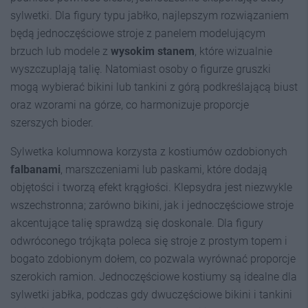
sylwetki. Dla figury typu jabłko, najlepszym rozwiązaniem
będą jednoczęściowe stroje z panelem modelującym
brzuch lub modele z
wysokim stanem
, które wizualnie
wyszczuplają talię. Natomiast osoby o figurze gruszki
mogą wybierać bikini lub tankini z górą podkreślającą biust
oraz wzorami na górze, co harmonizuje proporcje
szerszych bioder.
Sylwetka kolumnowa korzysta z kostiumów ozdobionych
falbanami
, marszczeniami lub paskami, które dodają
objętości i tworzą efekt krągłości. Klepsydra jest niezwykle
wszechstronna; zarówno bikini, jak i jednoczęściowe stroje
akcentujące talię sprawdzą się doskonale. Dla figury
odwróconego trójkąta poleca się stroje z prostym topem i
bogato zdobionym dołem, co pozwala wyrównać proporcje
szerokich ramion. Jednoczęściowe kostiumy są idealne dla
sylwetki jabłka, podczas gdy dwuczęściowe bikini i tankini