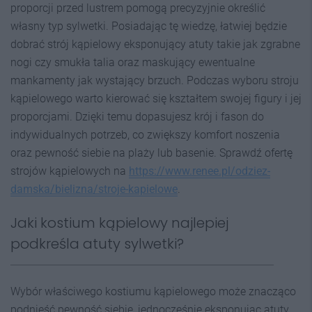
proporcji przed lustrem pomogą precyzyjnie określić
własny typ sylwetki. Posiadając tę wiedzę, łatwiej będzie
dobrać strój kąpielowy eksponujący atuty takie jak zgrabne
nogi czy smukła talia oraz maskujący ewentualne
mankamenty jak wystający brzuch. Podczas wyboru stroju
kąpielowego warto kierować się kształtem swojej figury i jej
proporcjami. Dzięki temu dopasujesz krój i fason do
indywidualnych potrzeb, co zwiększy komfort noszenia
oraz pewność siebie na plaży lub basenie. Sprawdź ofertę
strojów kąpielowych na
https://www.renee.pl/odziez-
damska/bielizna/stroje-kapielowe
.
Jaki kostium kąpielowy najlepiej
podkreśla atuty sylwetki?
Wybór właściwego kostiumu kąpielowego może znacząco
podnieść pewność siebie, jednocześnie eksponując atuty