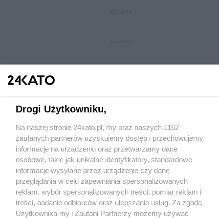
REKLAMA
REKLAMA
Drogi Użytkowniku,
Na naszej stronie 24kato.pl, my oraz naszych 1162
Wydawca mediów
lokalnych
zaufanych partnerów uzyskujemy dostęp i przechowujemy
informacje na urządzeniu oraz przetwarzamy dane
osobowe, takie jak unikalne identyfikatory, standardowe
informacje wysyłane przez urządzenie czy dane
przeglądania w celu zapewniania spersonalizowanych
reklam, wybór spersonalizowanych treści, pomiar reklam i
Nie zapomnij
treści, badanie odbiorców oraz ulepszanie usług. Za zgodą
zapoznać się z:
polityką prywatności
regulamin korzystania z portali
Użytkownika my i Zaufani Partnerzy możemy używać
Twoje
miasto
Skontakuj się
z nami