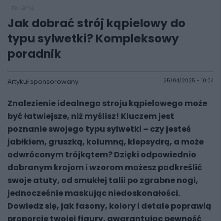
reklama
Jak dobrać strój kąpielowy do
typu sylwetki? Kompleksowy
poradnik
Artykuł sponsorowany
25/04/2025 - 10:04
Znalezienie idealnego stroju kąpielowego może
być łatwiejsze, niż myślisz! Kluczem jest
poznanie swojego typu sylwetki – czy jesteś
jabłkiem, gruszką, kolumną, klepsydrą, a może
odwróconym trójkątem? Dzięki odpowiednio
dobranym krojom i wzorom możesz podkreślić
swoje atuty, od smukłej talii po zgrabne nogi,
jednocześnie maskując niedoskonałości.
Dowiedz się, jak fasony, kolory i detale poprawią
proporcje twojej figury, gwarantując pewność