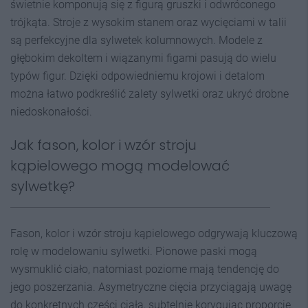
świetnie komponują się z figurą gruszki i odwróconego
trójkąta. Stroje z wysokim stanem oraz wycięciami w talii
są perfekcyjne dla sylwetek kolumnowych. Modele z
głębokim dekoltem i wiązanymi figami pasują do wielu
typów figur. Dzięki odpowiedniemu krojowi i detalom
można łatwo podkreślić zalety sylwetki oraz ukryć drobne
niedoskonałości.
Jak fason, kolor i wzór stroju
kąpielowego mogą modelować
sylwetkę?
Fason, kolor i wzór stroju kąpielowego odgrywają kluczową
rolę w modelowaniu sylwetki. Pionowe paski mogą
wysmuklić ciało, natomiast poziome mają tendencję do
jego poszerzania. Asymetryczne cięcia przyciągają uwagę
do konkretnych części ciała, subtelnie korygując proporcje.