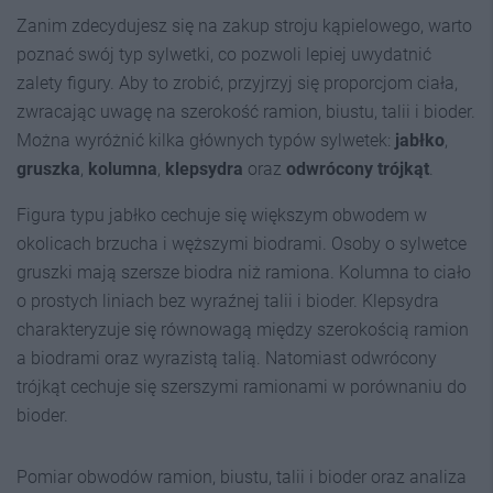
Zanim zdecydujesz się na zakup stroju kąpielowego, warto
poznać swój typ sylwetki, co pozwoli lepiej uwydatnić
zalety figury. Aby to zrobić, przyjrzyj się proporcjom ciała,
zwracając uwagę na szerokość ramion, biustu, talii i bioder.
Można wyróżnić kilka głównych typów sylwetek:
jabłko
,
gruszka
,
kolumna
,
klepsydra
oraz
odwrócony trójkąt
.
Figura typu jabłko cechuje się większym obwodem w
okolicach brzucha i węższymi biodrami. Osoby o sylwetce
gruszki mają szersze biodra niż ramiona. Kolumna to ciało
o prostych liniach bez wyraźnej talii i bioder. Klepsydra
charakteryzuje się równowagą między szerokością ramion
a biodrami oraz wyrazistą talią. Natomiast odwrócony
trójkąt cechuje się szerszymi ramionami w porównaniu do
bioder.
Pomiar obwodów ramion, biustu, talii i bioder oraz analiza