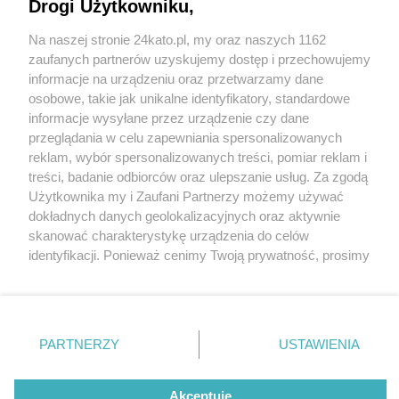
Drogi Użytkowniku,
Na naszej stronie 24kato.pl, my oraz naszych 1162
Wydawca mediów
lokalnych
zaufanych partnerów uzyskujemy dostęp i przechowujemy
informacje na urządzeniu oraz przetwarzamy dane
osobowe, takie jak unikalne identyfikatory, standardowe
informacje wysyłane przez urządzenie czy dane
przeglądania w celu zapewniania spersonalizowanych
2 / 0
reklam, wybór spersonalizowanych treści, pomiar reklam i
Nie zapomnij
treści, badanie odbiorców oraz ulepszanie usług. Za zgodą
zapoznać się z:
polityką prywatności
regulamin korzystania z portali
Użytkownika my i Zaufani Partnerzy możemy używać
Twoje
miasto
Skontakuj się
z nami
dokładnych danych geolokalizacyjnych oraz aktywnie
Piekary Śląskie
Kontakt
skanować charakterystykę urządzenia do celów
Chorzów
Wydawca
identyfikacji. Ponieważ cenimy Twoją prywatność, prosimy
Tarnowskie Góry
Redakcja
Ruda Śląska
Newsletter
o zgodę na korzystanie z tych technologii poprzez
Świętochłowice
Reklama
kliknięcie „Akceptuję”. Zgoda jest dobrowolna i zawsze
Tychy
możesz ją zmienić/wycofać klikając przycisk ustawień
Bytom
Katowice
prywatności znajdujący się w lewym dolnym rogu strony
REKLAMA
PARTNERZY
USTAWIENIA
Gliwice
. Niektóre rodzaje przetwarzania danych nie wymagają
Zabrze
Zagłębie
zgody użytkownika, ale masz prawo sprzeciwić się
takiemu przetwarzaniu. Preferencje będą miały
Akceptuję