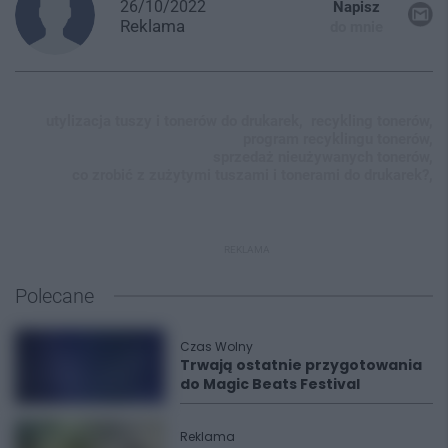
26/10/2022
Napisz
Reklama
do mnie
utylizacja tuszy i tonerów do drukarek,
recykling tonerów,
program recyklingu tonerów,
sprzedaż nieużywanych tonerów,
co zrobić z zużytymi tuszami i tonerami do drukarek?,
REKLAMA
Polecane
Czas Wolny
Trwają ostatnie przygotowania
do Magic Beats Festival
Reklama