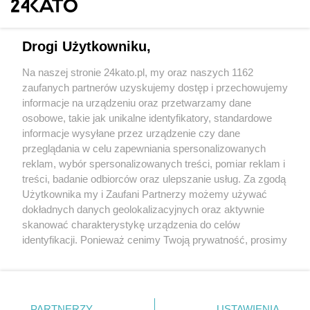
Drogi Użytkowniku,
Na naszej stronie 24kato.pl, my oraz naszych 1162
Wydawca mediów
lokalnych
zaufanych partnerów uzyskujemy dostęp i przechowujemy
informacje na urządzeniu oraz przetwarzamy dane
osobowe, takie jak unikalne identyfikatory, standardowe
informacje wysyłane przez urządzenie czy dane
przeglądania w celu zapewniania spersonalizowanych
reklam, wybór spersonalizowanych treści, pomiar reklam i
Nie zapomnij
treści, badanie odbiorców oraz ulepszanie usług. Za zgodą
zapoznać się z:
polityką prywatności
regulamin korzystania z portali
Użytkownika my i Zaufani Partnerzy możemy używać
Twoje
miasto
Skontakuj się
z nami
dokładnych danych geolokalizacyjnych oraz aktywnie
Piekary Śląskie
Kontakt
skanować charakterystykę urządzenia do celów
Chorzów
Wydawca
identyfikacji. Ponieważ cenimy Twoją prywatność, prosimy
Tarnowskie Góry
Redakcja
Ruda Śląska
Newsletter
o zgodę na korzystanie z tych technologii poprzez
Świętochłowice
Reklama
kliknięcie „Akceptuję”. Zgoda jest dobrowolna i zawsze
Tychy
możesz ją zmienić/wycofać klikając przycisk ustawień
Bytom
Katowice
prywatności znajdujący się w lewym dolnym rogu strony
PARTNERZY
USTAWIENIA
Gliwice