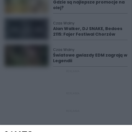
Gdzie są najlepsze promocje na
olej?
Czas Wolny
Alan Walker, DJ SNAKE, Bedoes
2115: Fajer Festiwal Chorzów
Czas Wolny
Światowe gwiazdy EDM zagrają w
Legendii
REKLAMA
REKLAMA
REKLAMA