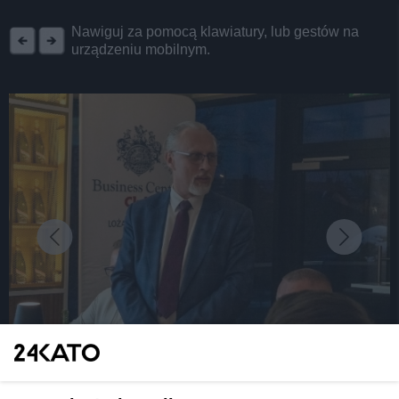
REKLAMA
Nawiguj za pomocą klawiatury, lub gestów na
urządzeniu mobilnym.
fot:
Jaki będzie 2025 rok dla przedsiębiorców? O tym