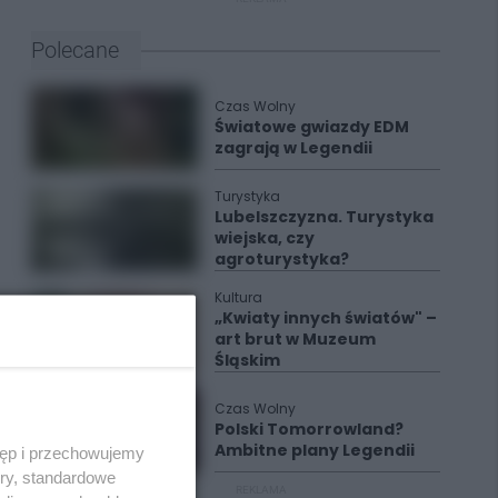
Polecane
Czas Wolny
Światowe gwiazdy EDM
zagrają w Legendii
Turystyka
Lubelszczyzna. Turystyka
wiejska, czy
agroturystyka?
Kultura
„Kwiaty innych światów" –
art brut w Muzeum
Śląskim
Czas Wolny
Polski Tomorrowland?
Ambitne plany Legendii
tęp i przechowujemy
ory, standardowe
REKLAMA