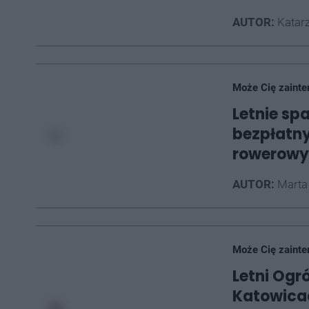
AUTOR:
Katarz
Może Cię zainte
Letnie sp
bezpłatny
rowerowyc
AUTOR:
Marta
Może Cię zainte
Letni Ogró
Katowicac