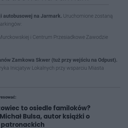
i autobusowej na Jarmark.
Uruchomione zostaną
parkingów:
Murckowskiej i Centrum Przesiadkowe Zawodzie
nów Zamkowa Skwer (tuż przy wejściu na Odpust).
yka Inicjatyw Lokalnych przy wsparciu Miasta
resować:
zowiec to osiedle familoków?
Michał Bulsa, autor książki o
 patronackich