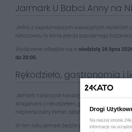
Jarmark U Babci Anny na N
Jedno z najważniejszych wakacyjnych wydarzeń re
Nikiszowcu to letnia edycja popularnego bożonar
Wydarzenie odbędzie się w
niedzielę 26 lipca 2026
do 20:00.
Rękodzieło, gastronomia i l
Jarmark tradycyjnie towarzyszy odpustowi w Paraf
straganami z rękodziełem, gastronomią i atrakcjami
Drogi Użytkow
niepowtarzalny klimat zabytkowego Nikiszowca ni
Na naszej stronie 24
W tym roku jarmark będzie gościć ponad
180 wyst
informacje na urządze