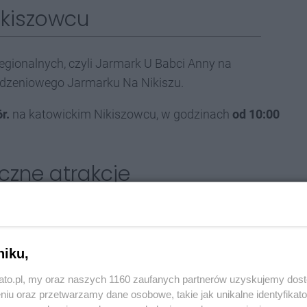
ikiszowcu
gionalnych, czyli Jarmark U Babci Anny na
odzeniowego Jarmarku Na Nikiszu.
r.
na katowickim Nikiszowcu, w godzinach
od 10:00
iczne atrakcje
ii Św. Anny, wypełniając centrum dzielnicy
 dla dzieci. Unikatowa oferta rękodzielnicza oraz
niku,
ezmiennie przyciągają turystów.
kato.pl, my oraz naszych 1160 zaufanych partnerów uzyskujemy dos
awców zarówno lokalnych, jak i ogólnopolskich.
Na
niu oraz przetwarzamy dane osobowe, takie jak unikalne identyfikat