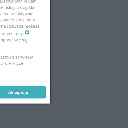
alizowanych reklam,
ie usług. Za zgodą
ych oraz aktywnie
watność, prosimy o
wolna i zawsze możesz
m rogu strony
.
sprzeciwić się
 naszych serwisów
esz w
Polityce
Akceptuję