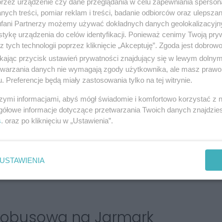
przez urządzenie czy dane przeglądania w celu zapewniania sperson
ych treści, pomiar reklam i treści, badanie odbiorców oraz ulepszan
fani Partnerzy możemy używać dokładnych danych geolokalizacyjn
tykę urządzenia do celów identyfikacji. Ponieważ cenimy Twoją pry
z tych technologii poprzez kliknięcie „Akceptuję”. Zgoda jest dobro
ikając przycisk ustawień prywatności znajdujący się w lewym dolny
etwarzania danych nie wymagają zgody użytkownika, ale masz prawo 
. Preferencje będą miały zastosowania tylko na tej witrynie.
szymi informacjami, abyś mógł świadomie i komfortowo korzystać z
oiska z domowymi przetworami i wyrobami
gółowe informacje dotyczące przetwarzania Twoich danych znajdzi
s
. oraz po kliknięciu w „Ustawienia”.
ch maszketów
w tradycyjnych budach odpustowych i
stronomicznej.
owej,
zlokalizowanej tym razem na nikiszowieckim
USTAWIENIA
dą występy artystyczne i specjalnie dobrana muzyka
tobusowa na Jarmark